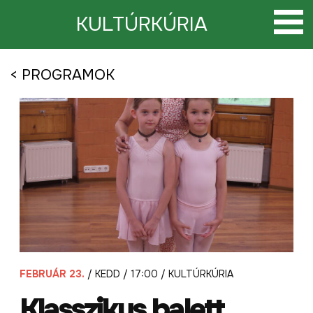
Tovább
a
KULTÚRKÚRIA
tartalomra
< PROGRAMOK
FEBRUÁR 23.
/ KEDD / 17:00 / KULTÚRKÚRIA
Klasszikus balett.