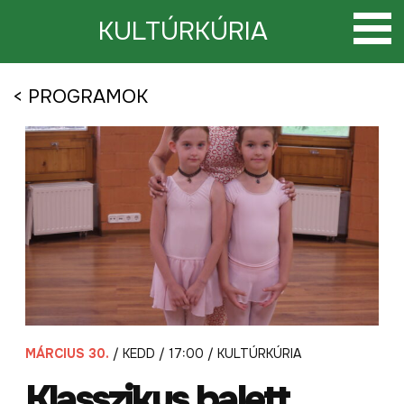
Tovább
a
KULTÚRKÚRIA
tartalomra
< PROGRAMOK
MÁRCIUS 30.
/ KEDD / 17:00 / KULTÚRKÚRIA
Klasszikus balett.