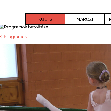
Tovább
a
tartalomra
KULT2
MARCZI
< Programok