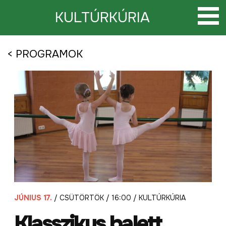
Tovább
a
KULTÚRKÚRIA
tartalomra
< PROGRAMOK
JÚNIUS 17.
/ CSÜTÖRTÖK / 16:00 / KULTÚRKÚRIA
Klasszikus balett