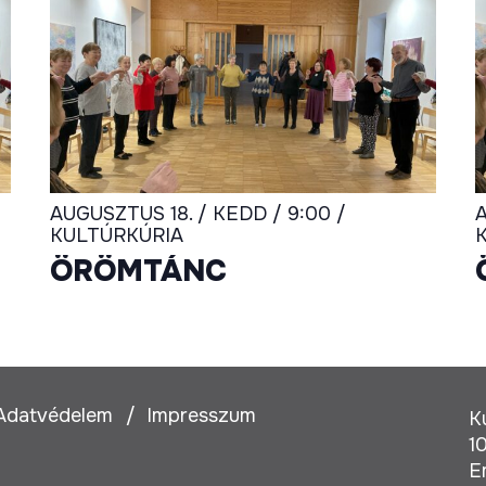
AUGUSZTUS 18. / KEDD / 9:00 /
A
KULTÚRKÚRIA
ÖRÖMTÁNC
Adatvédelem
Impresszum
K
1
E