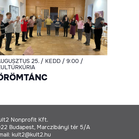
UGUSZTUS 25. / KEDD / 9:00 /
KULTÚRKÚRIA
ÖRÖMTÁNC
ult2 Nonprofit Kft.
022 Budapest, Marczibányi tér 5/A
mail:
kult2@kult2.hu