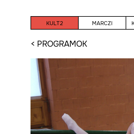
Tovább
a
tartalomra
KULT2
MARCZI
< PROGRAMOK