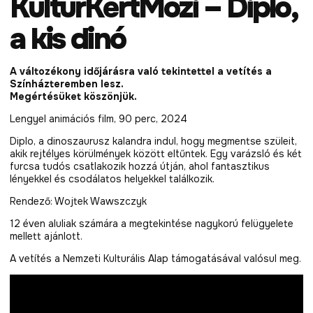
KultúrKertMozi – Diplo,
a kis dinó
A változékony időjárásra való tekintettel a vetítés a
Színházteremben lesz.
Megértésüket köszönjük.
Lengyel animációs film, 90 perc, 2024
Diplo, a dinoszaurusz kalandra indul, hogy megmentse szüleit,
akik rejtélyes körülmények között eltűntek. Egy varázsló és két
furcsa tudós csatlakozik hozzá útján, ahol fantasztikus
lényekkel és csodálatos helyekkel találkozik.
Rendező: Wojtek Wawszczyk
12 éven aluliak számára a megtekintése nagykorú felügyelete
mellett ajánlott.
A vetítés a Nemzeti Kulturális Alap támogatásával valósul meg.