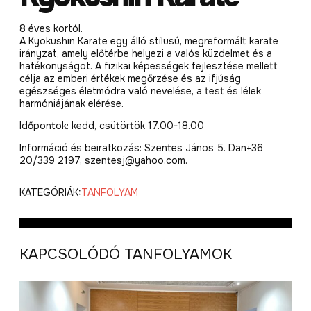
8 éves kortól.
A Kyokushin Karate egy álló stílusú, megreformált karate
irányzat, amely előtérbe helyezi a valós küzdelmet és a
hatékonyságot. A fizikai képességek fejlesztése mellett
célja az emberi értékek megőrzése és az ifjúság
egészséges életmódra való nevelése, a test és lélek
harmóniájának elérése.
Időpontok: kedd, csütörtök 17.00-18.00
Információ és beiratkozás: Szentes János 5. Dan+36
20/339 2197, szentesj@yahoo.com.
KATEGÓRIÁK:
TANFOLYAM
KAPCSOLÓDÓ TANFOLYAMOK