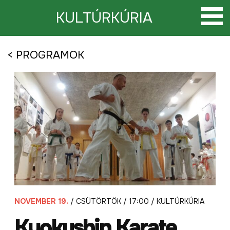
Tovább
a
KULTÚRKÚRIA
tartalomra
< PROGRAMOK
NOVEMBER 19.
/ CSÜTÖRTÖK / 17:00 / KULTÚRKÚRIA
Kyokushin Karate