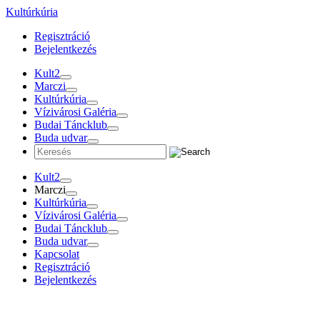
Tovább
Kultúrkúria
a
Regisztráció
tartalomra
Bejelentkezés
Kult2
Marczi
Kultúrkúria
Vízivárosi Galéria
Budai Táncklub
Buda udvar
Kult2
Marczi
Kultúrkúria
Vízivárosi Galéria
Budai Táncklub
Buda udvar
Kapcsolat
Regisztráció
Bejelentkezés