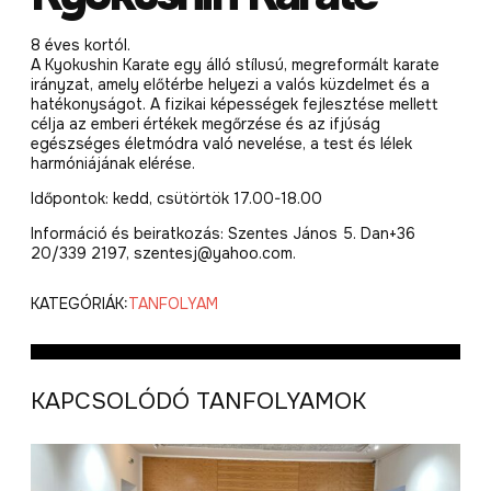
8 éves kortól.
A Kyokushin Karate egy álló stílusú, megreformált karate
irányzat, amely előtérbe helyezi a valós küzdelmet és a
hatékonyságot. A fizikai képességek fejlesztése mellett
célja az emberi értékek megőrzése és az ifjúság
egészséges életmódra való nevelése, a test és lélek
harmóniájának elérése.
Időpontok: kedd, csütörtök 17.00-18.00
Információ és beiratkozás: Szentes János 5. Dan+36
20/339 2197, szentesj@yahoo.com.
KATEGÓRIÁK:
TANFOLYAM
KAPCSOLÓDÓ TANFOLYAMOK