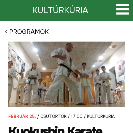
Tovább
a
KULTÚRKÚRIA
tartalomra
< PROGRAMOK
FEBRUÁR 25.
/ CSÜTÖRTÖK / 17:00 / KULTÚRKÚRIA
Kyokushin Karate