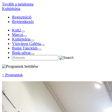
Tovább a tartalomra
Kultúrkúria
Regisztráció
Bejelentkezés
Kult2
Marczi
Kultúrkúria
Vízivárosi Galéria
Budai Táncklub
Buda udvar
< Programok