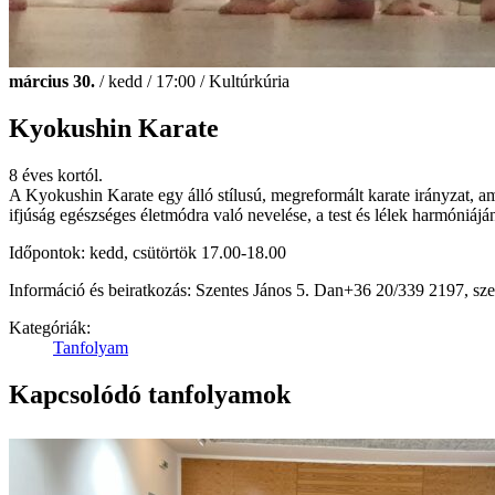
március 30.
/ kedd / 17:00 / Kultúrkúria
Kyokushin Karate
8 éves kortól.
A Kyokushin Karate egy álló stílusú, megreformált karate irányzat, am
ifjúság egészséges életmódra való nevelése, a test és lélek harmóniájá
Időpontok: kedd, csütörtök 17.00-18.00
Információ és beiratkozás: Szentes János 5. Dan+36 20/339 2197, s
Kategóriák:
Tanfolyam
Kapcsolódó tanfolyamok