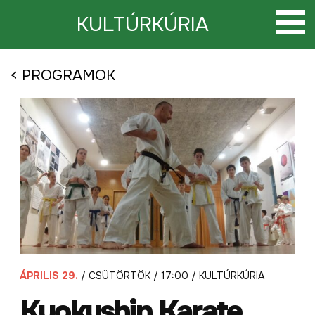
Tovább
a
KULTÚRKÚRIA
tartalomra
< PROGRAMOK
ÁPRILIS 29.
/ CSÜTÖRTÖK / 17:00 / KULTÚRKÚRIA
Kyokushin Karate