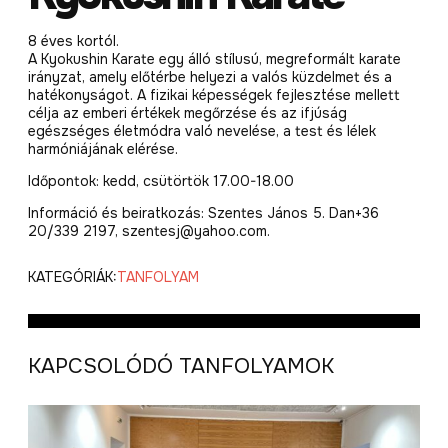
8 éves kortól.
A Kyokushin Karate egy álló stílusú, megreformált karate
irányzat, amely előtérbe helyezi a valós küzdelmet és a
hatékonyságot. A fizikai képességek fejlesztése mellett
célja az emberi értékek megőrzése és az ifjúság
egészséges életmódra való nevelése, a test és lélek
harmóniájának elérése.
Időpontok: kedd, csütörtök 17.00-18.00
Információ és beiratkozás: Szentes János 5. Dan+36
20/339 2197, szentesj@yahoo.com.
KATEGÓRIÁK:
TANFOLYAM
KAPCSOLÓDÓ TANFOLYAMOK