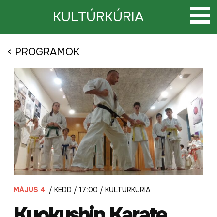
Tovább
a
KULTÚRKÚRIA
tartalomra
< PROGRAMOK
MÁJUS 4.
/ KEDD / 17:00 / KULTÚRKÚRIA
Kyokushin Karate