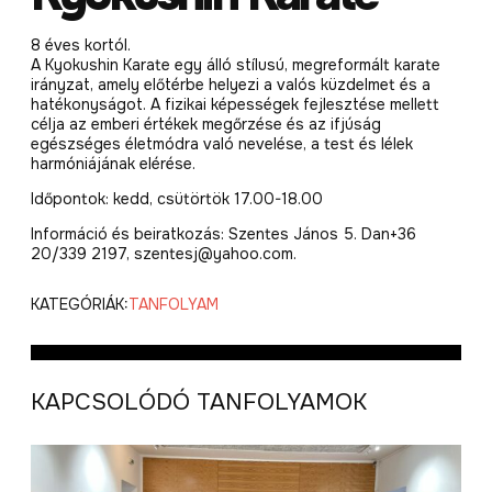
8 éves kortól.
A Kyokushin Karate egy álló stílusú, megreformált karate
irányzat, amely előtérbe helyezi a valós küzdelmet és a
hatékonyságot. A fizikai képességek fejlesztése mellett
célja az emberi értékek megőrzése és az ifjúság
egészséges életmódra való nevelése, a test és lélek
harmóniájának elérése.
Időpontok: kedd, csütörtök 17.00-18.00
Információ és beiratkozás: Szentes János 5. Dan+36
20/339 2197, szentesj@yahoo.com.
KATEGÓRIÁK:
TANFOLYAM
KAPCSOLÓDÓ TANFOLYAMOK