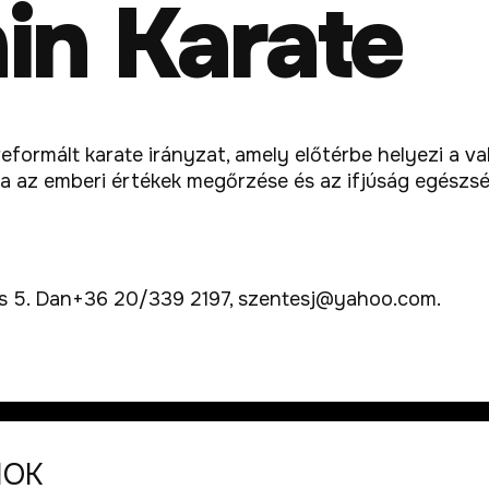
in Karate
reformált karate irányzat, amely előtérbe helyezi a v
élja az emberi értékek megőrzése és az ifjúság egészs
os 5. Dan+36 20/339 2197, szentesj@yahoo.com.
MOK