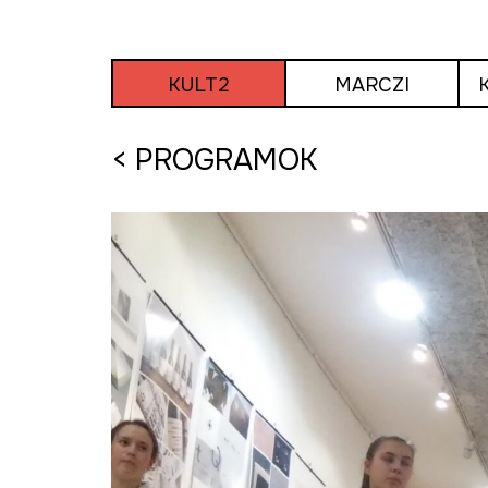
Tovább
a
tartalomra
KULT2
MARCZI
< PROGRAMOK