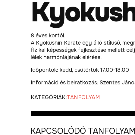
Kyokush
8 éves kortól.
A Kyokushin Karate egy álló stílusú, meg
fizikai képességek fejlesztése mellett c
lélek harmóniájának elérése.
Időpontok: kedd, csütörtök 17.00-18.00
Információ és beiratkozás: Szentes Ján
KATEGÓRIÁK:
TANFOLYAM
KAPCSOLÓDÓ TANFOLYA