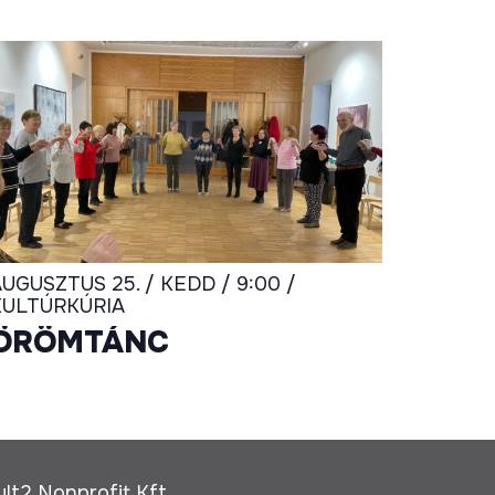
UGUSZTUS 25. / KEDD / 9:00 /
KULTÚRKÚRIA
ÖRÖMTÁNC
ult2 Nonprofit Kft.