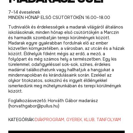
7–14 éveseknek
MINDEN HÓNAP ELSŐ CSÜTÖRTÖKÉN 16.00–18.00
Tudnivalók és érdekességek a madarak világáról általános
iskolásoknak, minden hónap első csütörtökjén a Marczin
és harmadik szombatján terepi körülmények között.
Madarak egyre gyakrabban fordulnak elő az ember
közvetlen környezetében, a városban, az utcán és a házak
között. Élőhelyük főként mégis az erdő, a mező, a
folyópart és még számos hely a természetben. Egy kis
türelemmel, odafigyeléssel sok-sok, színes, érdekes
madárral találkozhatunk vagy hallhatjuk a hangjukat a
mindennapokban és kirándulásaink során. Ezekkel az
olykor titokzatos, sokszínű és irigyelt élőlényekkel
ismerkedünk meg műhelymunkában és terepi körülmények
között.
Foglalkozásvezető: Horváth Gábor madarász
(horvathgabor@pullus.hu)
KATEGÓRIÁK:
DIÁKPROGRAM
,
GYEREK
,
KLUB
,
TANFOLYAM