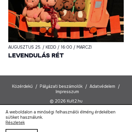
AUGUSZTUS 25. / KEDD / 16:00 / MARCZI
LEVENDULÁS RÉT
Közérdekű
Pályázati beszámolók
Adatvédelem
Impresszum
© 2026 Kult2.hu
A weboldalon a minőségi felhasználói élmény érdekében
Kult2 Nonprofit Kft.
sütiket használunk.
1022 Budapest, Marczibányi tér 5/A
Részletek
Email:
kult2@kult2.hu