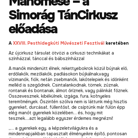
Manómese – a
Simorág TánCirkusz
előadása
A
XXVIII. Pesthidegkúti Művészeti Fesztivál
keretében
Az újcirkusz társulat ötvözi a cirkuszi technikákat a
színházzal, tánccal és bábszínházzal
A manók mindenütt élnek, rekettyebokrok közül bújnak elő,
erdőlakók, mezőlakók, padlásokon bújkálnak,vagy
vízimanók, fiók, netán zsebmanók, lakótelepiek és időnként
melléd is szegődnek. Csintalankodnak, törnek, zúznak,
rontanak és bontanak, álmot őríznek, vagy pálinkát főznek.
Összevesznek, kibékülnek, izgága, fura, kotnyeles
teremtmények. Őszintén szólva nem is láttunk még hisztis
gyereket, durcásat, füllentőst, de csíptünk már fülön épp
elég manót gyerekek közelében… és, hogy mit
tesznek….azt legalább egyszer érdemes megnézni!
„… a gyerekek egy, a képzeletvilágukra és a
mindennapjaikban tapasztalt élményeikre építő, pontosan