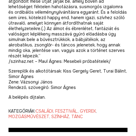
átgondolt mese útját járják be, amely bőven ad
lehetőséget féktelen hahotázásra, susmorgós izgalomra
és ordibálós véleménynyilvánításra egyaránt. És a feloldás
sem üres, kötelező happy end, hanem igazi, szívhez szóló
útravaló, amelyet könnyen átfordíthatnak saját
élethelyzeteikre.(..) Az álmot és ébrenlétet, fantáziát és
valóságot képlékeny masszává gyúró előadásba úgy
simulnak bele a bűvésztrükkök, a bábjátékok, az
akrobatikus, zsonglőr- és táncos jelenetek, hogy annak
mindig oka, jelentése van, vagyis azok a történet szerves
részét képezik.”
/szinhaz.net – Maul Ágnes: Mesebeli próbatételek/
Szereplők és alkotótársak: Kiss Gergely Geret, Turai Bálint,
Simor Ágnes
Zene: Vázsonyi János
Rendező, szövegíró: Simor Ágnes
A belépés díjtalan.
KATEGÓRIÁK:
CSALÁDI
,
FESZTIVÁL
,
GYEREK
,
MOZGÁSMŰVÉSZET
,
SZÍNHÁZ
,
TÁNC