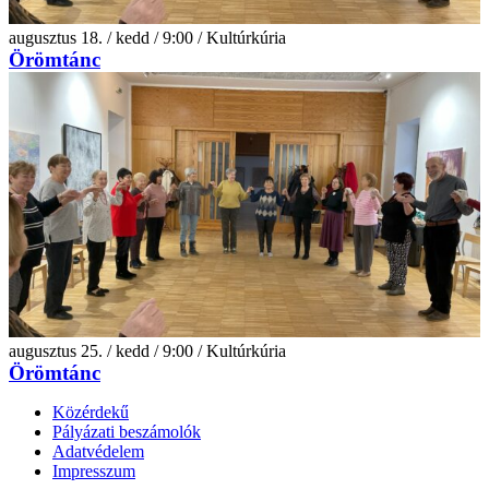
augusztus 18. / kedd / 9:00 / Kultúrkúria
Örömtánc
augusztus 25. / kedd / 9:00 / Kultúrkúria
Örömtánc
Közérdekű
Pályázati beszámolók
Adatvédelem
Impresszum