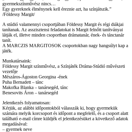
gyermekszínművész nincs…
Egy gyereknek élménynek kell éreznie azt, ha színjátszik.”
/Földessy Margit/
A stúdió valamennyi csoportjában Földessy Margit és régi diákjai
tanítanak. Az asszisztensi feladatokat is Margit felnőtt tanítványai
látják el, illetve minden csoportban drámatanár, ének- és tánctanár
tanít.
A MARCZIS MARGITOSOK csoportokban nagy hangsúlyt kap a
játék.
Munkatársaink:
Földessy Margit színművész, a Színjáték Dráma-Stúdió művészeti
vezetője
Mészáros-Ágoston Georgina -ének
Puha Bernadett – tánc
Makofka Blanka – tanársegéd, tánc
Benesovits Áron – tanársegéd
Jelentkezés folyamatosan:
Kérjük, az alábbi időpontokból válasszák ki, hogy gyermekük
számára melyik korcsoport és időpont a megfelelő, és a csoport alatt
található e-mail címre küldjék el jelentkezésüket a következő adatok
megadásával:
– gyermek neve