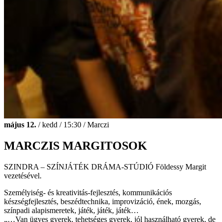
május 12.
/ kedd / 15:30 / Marczi
MARCZIS MARGITOSOK
SZINDRA – SZÍNJÁTÉK DRÁMA-STÚDIÓ Földessy Margit
vezetésével.
Személyiség- és kreativitás-fejlesztés, kommunikációs
készségfejlesztés, beszédtechnika, improvizáció, ének, mozgás,
színpadi alapismeretek, játék, játék, játék…
„…Van ügyes gyerek, tehetséges gyerek, jól használható gyerek, de