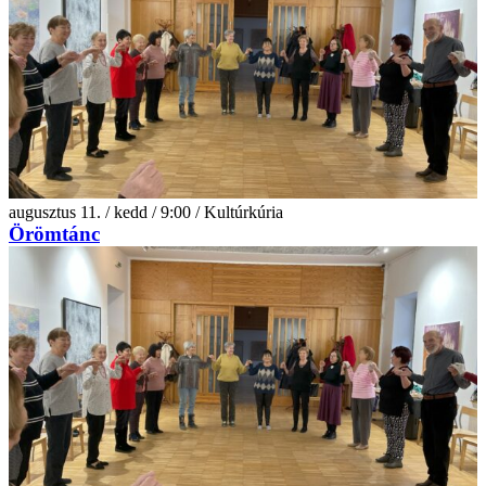
augusztus 11. / kedd / 9:00 / Kultúrkúria
Örömtánc