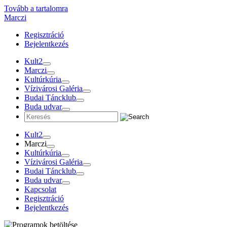
Tovább a tartalomra
Marczi
Regisztráció
Bejelentkezés
Kult2
Marczi
Kultúrkúria
Vízivárosi Galéria
Budai Táncklub
Buda udvar
Kult2
Marczi
Kultúrkúria
Vízivárosi Galéria
Budai Táncklub
Buda udvar
Kapcsolat
Regisztráció
Bejelentkezés