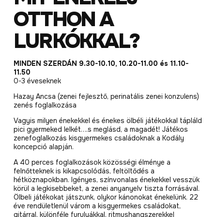
OTTHON A
LURKÓKKAL?
MINDEN SZERDÁN 9.30-10.10, 10.20-11.00 és 11.10-
11.50
0-3 éveseknek
Hazay Ancsa (zenei fejlesztő, perinatális zenei konzulens)
zenés foglalkozása
Vagyis milyen énekekkel és énekes ölbéli játékokkal tápláld
pici gyermeked lelkét….s meglásd, a magadét! Játékos
zenefoglalkozás kisgyermekes családoknak a Kodály
koncepció alapján.
A 40 perces foglalkozások közösségi élménye a
felnőtteknek is kikapcsolódás, feltöltődés a
hétköznapokban. Igényes, színvonalas énekekkel vesszük
körül a legkisebbeket, a zenei anyanyelv tiszta forrásával.
Ölbeli játékokat játszunk, olykor kánonokat énekelünk. 22
éve rendületlenül várom a kisgyermekes családokat,
gitárral, különféle furulyákkal, ritmushangszerekkel