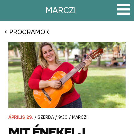
Tovább
a
MARCZI
tartalomra
< PROGRAMOK
ÁPRILIS 29.
/ SZERDA / 9:30 / MARCZI
MIT ÉNEKELJ