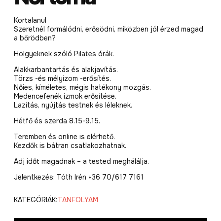
Kortalanul
Szeretnél formálódni, erősödni, miközben jól érzed magad
a bőrödben?
Hölgyeknek szóló Pilates órák.
Alakkarbantartás és alakjavítás.
Törzs -és mélyizom -erősítés.
Nőies, kíméletes, mégis hatékony mozgás.
Medencefenék izmok erősítése.
Lazítás, nyújtás testnek és léleknek.
Hétfő és szerda 8.15-9.15.
Teremben és online is elérhető.
Kezdők is bátran csatlakozhatnak.
Adj időt magadnak – a tested meghálálja.
Jelentkezés: Tóth Irén +36 70/617 7161
KATEGÓRIÁK:
TANFOLYAM