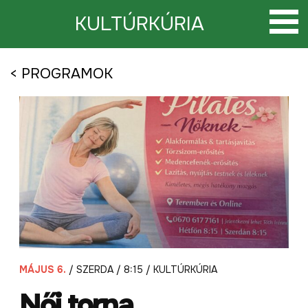
Tovább
a
KULTÚRKÚRIA
tartalomra
< PROGRAMOK
MÁJUS 6.
/ SZERDA / 8:15 / KULTÚRKÚRIA
Női torna