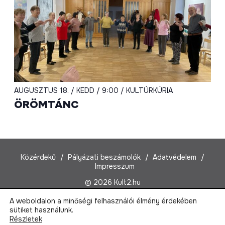
AUGUSZTUS 18. / KEDD / 9:00 / KULTÚRKÚRIA
ÖRÖMTÁNC
Közérdekű
Pályázati beszámolók
Adatvédelem
Impresszum
© 2026 Kult2.hu
A weboldalon a minőségi felhasználói élmény érdekében
Kult2 Nonprofit Kft.
sütiket használunk.
1022 Budapest, Marczibányi tér 5/A
Részletek
Email:
kult2@kult2.hu