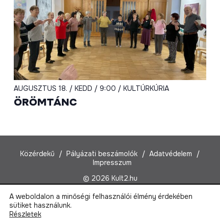
AUGUSZTUS 18. / KEDD / 9:00 / KULTÚRKÚRIA
ÖRÖMTÁNC
Közérdekű
Pályázati beszámolók
Adatvédelem
Impresszum
© 2026 Kult2.hu
A weboldalon a minőségi felhasználói élmény érdekében
Kult2 Nonprofit Kft.
sütiket használunk.
1022 Budapest, Marczibányi tér 5/A
Részletek
Email:
kult2@kult2.hu