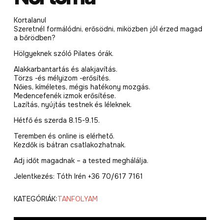
Kortalanul
Szeretnél formálódni, erősödni, miközben jól érzed magad
a bőrödben?
Hölgyeknek szóló Pilates órák.
Alakkarbantartás és alakjavítás.
Törzs -és mélyizom -erősítés.
Nőies, kíméletes, mégis hatékony mozgás.
Medencefenék izmok erősítése.
Lazítás, nyújtás testnek és léleknek.
Hétfő és szerda 8.15-9.15.
Teremben és online is elérhető.
Kezdők is bátran csatlakozhatnak.
Adj időt magadnak – a tested meghálálja.
Jelentkezés: Tóth Irén +36 70/617 7161
KATEGÓRIÁK:
TANFOLYAM