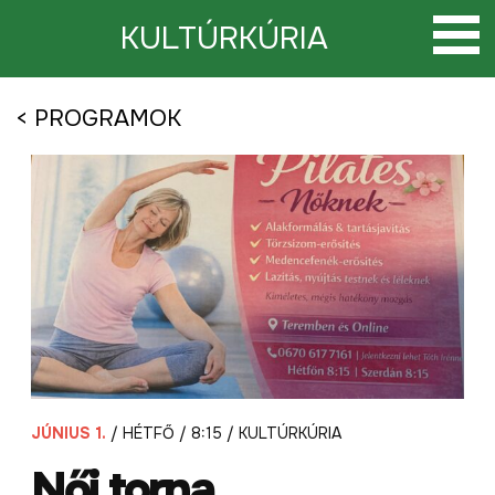
Tovább
a
KULTÚRKÚRIA
tartalomra
< PROGRAMOK
JÚNIUS 1.
/ HÉTFŐ / 8:15 / KULTÚRKÚRIA
Női torna