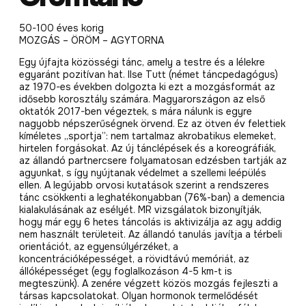
50-100 éves korig
MOZGÁS – ÖRÖM – AGYTORNA
Egy újfajta közösségi tánc, amely a testre és a lélekre
egyaránt pozitívan hat. Ilse Tutt (német táncpedagógus)
az 1970-es években dolgozta ki ezt a mozgásformát az
idősebb korosztály számára. Magyarországon az első
oktatók 2017-ben végeztek, s mára nálunk is egyre
nagyobb népszerűségnek örvend. Ez az ötven év felettiek
kíméletes „sportja”: nem tartalmaz akrobatikus elemeket,
hirtelen forgásokat. Az új tánclépések és a koreográfiák,
az állandó partnercsere folyamatosan edzésben tartják az
agyunkat, s így nyújtanak védelmet a szellemi leépülés
ellen. A legújabb orvosi kutatások szerint a rendszeres
tánc csökkenti a leghatékonyabban (76%-ban) a demencia
kialakulásának az esélyét. MR vizsgálatok bizonyítják,
hogy már egy 6 hetes táncolás is aktivizálja az agy addig
nem használt területeit. Az állandó tanulás javítja a térbeli
orientációt, az egyensúlyérzéket, a
koncentrációképességet, a rövidtávú memóriát, az
állóképességet (egy foglalkozáson 4-5 km-t is
megteszünk). A zenére végzett közös mozgás fejleszti a
társas kapcsolatokat. Olyan hormonok termelődését