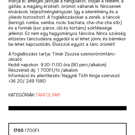
indítja el, amelyek javítják a hangulatot, oldják a félelem, a
gátlás, a magány érzését, örömöt váltanak ki. Nincsenek
elvárások, teljesítménykényszer. Így a sikerélmény és a
jókedv biztosított. A foglalkozásokat a zenék, a táncok
(keringő, rumba, samba, rocki, bachata, cha-cha-cha stb.)
és a formák (sor, páros, ülő és körtánc) sokfélesége
jellemzi. Ez nem egy hagyományos táncóra. Nincs szükség
előzetes tánctudásra, egyedül is el lehet jönni, és bármikor
be lehet kapcsolódni. Élvezzük együtt a tánc örömét!
A foglalkozást tartja: Timár Zsuzsa szeniorörömtánc-
oktató
Keddi napokon 9.30-11.00 óra (90 perc/alkalom)
Részvételi díj: 1 700Ft/fő /alkalom
Információ és jelentkezés: Nagyné Tóth Kinga szervező
+36 20/ 249 1580
KATEGÓRIÁK:
TANFOLYAM
1700
1700Ft