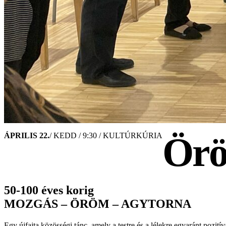
Örö
ÁPRILIS 22.
/ KEDD / 9:30 / KULTÚRKÚRIA
50-100 éves korig
MOZGÁS – ÖRÖM – AGYTORNA
Egy újfajta közösségi tánc, amely a testre és a lélekre egyaránt poz