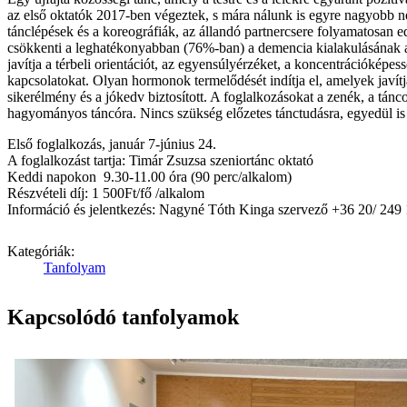
az első oktatók 2017-ben végeztek, s mára nálunk is egyre nagyobb nép
tánclépések és a koreográfiák, az állandó partnercsere folyamatosan ed
csökkenti a leghatékonyabban (76%-ban) a demencia kialakulásának az e
javítja a térbeli orientációt, az egyensúlyérzéket, a koncentrációképe
kapcsolatokat. Olyan hormonok termelődését indítja el, amelyek javítjá
sikerélmény és a jókedv biztosított. A foglalkozásokat a zenék, a tánc
hagyományos táncóra. Nincs szükség előzetes tánctudásra, egyedül is e
Első foglalkozás, január 7-június 24.
A foglalkozást tartja: Timár Zsuzsa szeniortánc oktató
Keddi napokon 9.30-11.00 óra (90 perc/alkalom)
Részvételi díj: 1 500Ft/fő /alkalom
Információ és jelentkezés: Nagyné Tóth Kinga szervező +36 20/ 249
Kategóriák:
Tanfolyam
Kapcsolódó tanfolyamok