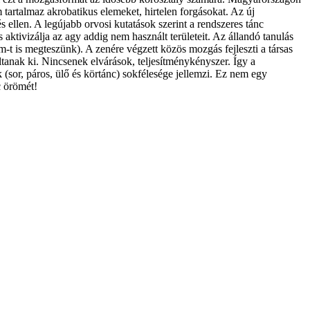
tartalmaz akrobatikus elemeket, hirtelen forgásokat. Az új
 ellen. A legújabb orvosi kutatások szerint a rendszeres tánc
ktivizálja az agy addig nem használt területeit. Az állandó tanulás
m-t is megteszünk). A zenére végzett közös mozgás fejleszti a társas
ltanak ki. Nincsenek elvárások, teljesítménykényszer. Így a
 (sor, páros, ülő és körtánc) sokfélesége jellemzi. Ez nem egy
c örömét!