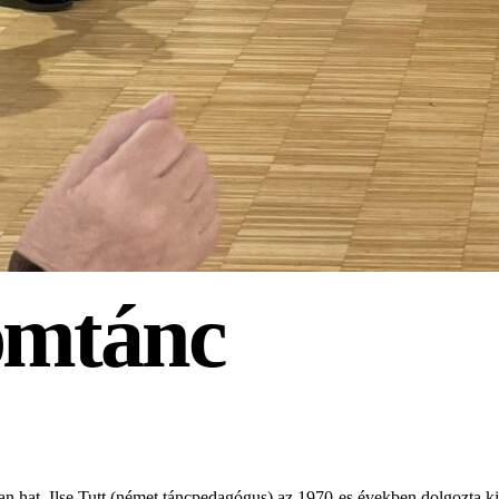
mtánc
itívan hat. Ilse Tutt (német táncpedagógus) az 1970-es években dolgozt