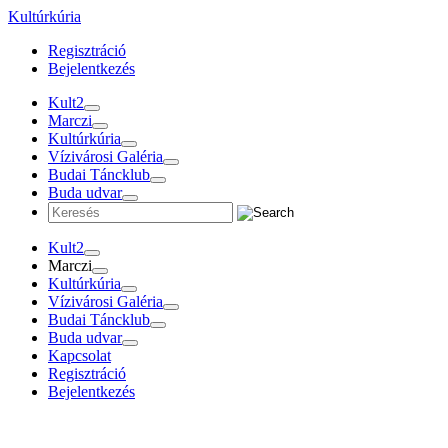
Tovább
Kultúrkúria
a
Regisztráció
tartalomra
Bejelentkezés
Kult2
Marczi
Kultúrkúria
Vízivárosi Galéria
Budai Táncklub
Buda udvar
Kult2
Marczi
Kultúrkúria
Vízivárosi Galéria
Budai Táncklub
Buda udvar
Kapcsolat
Regisztráció
Bejelentkezés