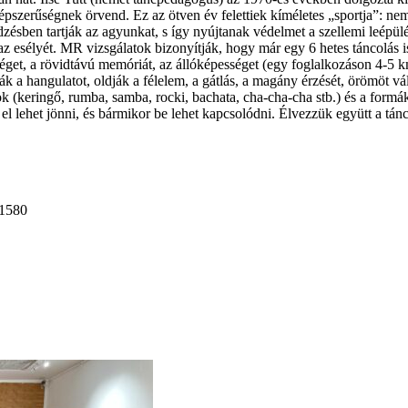
szerűségnek örvend. Ez az ötven év felettiek kíméletes „sportja”: nem 
zésben tartják az agyunkat, s így nyújtanak védelmet a szellemi leépülés
sélyét. MR vizsgálatok bizonyítják, hogy már egy 6 hetes táncolás is a
sséget, a rövidtávú memóriát, az állóképességet (egy foglalkozáson 4-5 k
k a hangulatot, oldják a félelem, a gátlás, a magány érzését, örömöt vá
ok (keringő, rumba, samba, rocki, bachata, cha-cha-cha stb.) és a formák
l lehet jönni, és bármikor be lehet kapcsolódni. Élvezzük együtt a tán
 1580