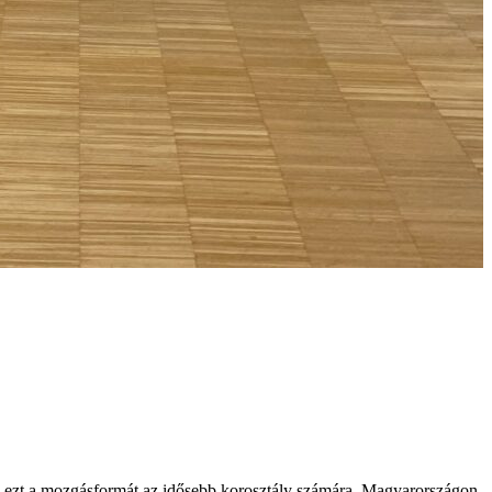
a ki ezt a mozgásformát az idősebb korosztály számára. Magyarországon