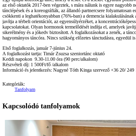
az első oktatók 2017-ben végeztek, s mára nálunk is egyre nagyobb nép
tánclépések és a koreográfiák, az állandó partnercsere folyamatosan ed
csökkenti a leghatékonyabban (76%-ban) a demencia kialakulásának az e
javítja a térbeli orientációt, az egyensúlyérzéket, a koncentrációképe
kapcsolatokat. Olyan hormonok termelődését indítja el, amelyek javítjá
sikerélmény és a jókedv biztosított. A foglalkozásokat a zenék, a tánc
hagyományos táncóra. Nincs szükség előzetes tánctudásra, egyedül is e
Első foglalkozás, január 7-június 24.
A foglalkozást tartja: Timár Zsuzsa szeniortánc oktató
Keddi napokon 9.30-11.00 óra (90 perc/alkalom)
Részvételi díj: 1 500Ft/fő /alkalom
Információ és jelentkezés: Nagyné Tóth Kinga szervező +36 20/ 249
Kategóriák:
Tanfolyam
Kapcsolódó tanfolyamok