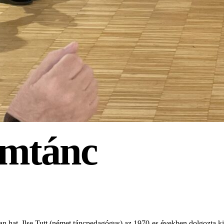
mtánc
itívan hat. Ilse Tutt (német táncpedagógus) az 1970-es években dolgozt