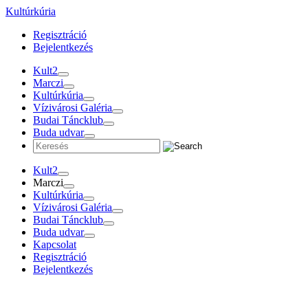
Tovább
Kultúrkúria
a
Regisztráció
tartalomra
Bejelentkezés
Kult2
Marczi
Kultúrkúria
Vízivárosi Galéria
Budai Táncklub
Buda udvar
Kult2
Marczi
Kultúrkúria
Vízivárosi Galéria
Budai Táncklub
Buda udvar
Kapcsolat
Regisztráció
Bejelentkezés