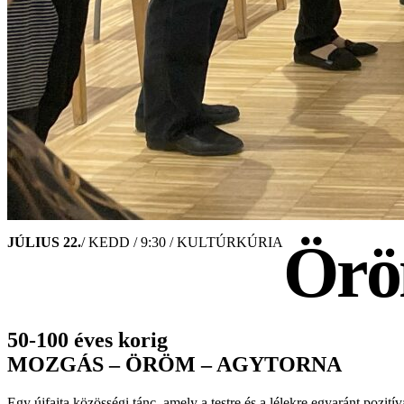
Örö
JÚLIUS 22.
/ KEDD / 9:30 / KULTÚRKÚRIA
50-100 éves korig
MOZGÁS – ÖRÖM – AGYTORNA
Egy újfajta közösségi tánc, amely a testre és a lélekre egyaránt poz