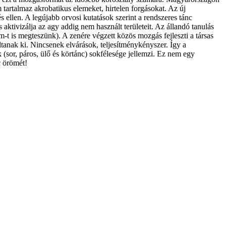
tartalmaz akrobatikus elemeket, hirtelen forgásokat. Az új
 ellen. A legújabb orvosi kutatások szerint a rendszeres tánc
ktivizálja az agy addig nem használt területeit. Az állandó tanulás
m-t is megteszünk). A zenére végzett közös mozgás fejleszti a társas
ltanak ki. Nincsenek elvárások, teljesítménykényszer. Így a
 (sor, páros, ülő és körtánc) sokfélesége jellemzi. Ez nem egy
c örömét!