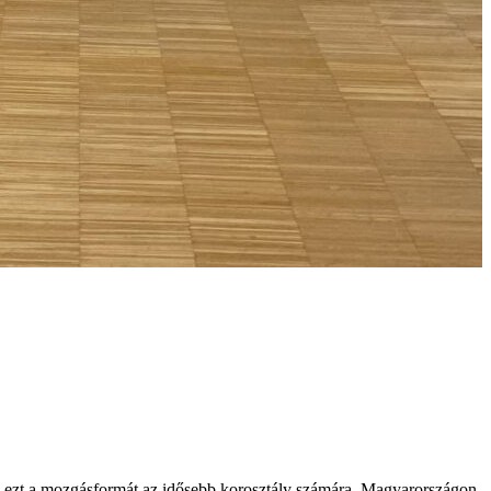
a ki ezt a mozgásformát az idősebb korosztály számára. Magyarországon