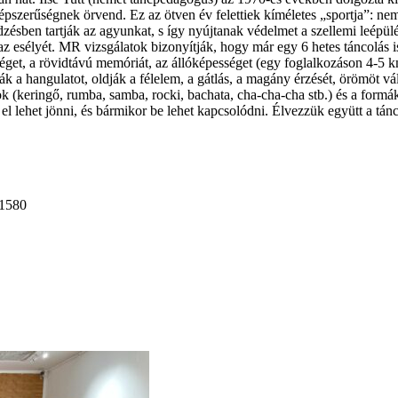
szerűségnek örvend. Ez az ötven év felettiek kíméletes „sportja”: nem 
zésben tartják az agyunkat, s így nyújtanak védelmet a szellemi leépülés
sélyét. MR vizsgálatok bizonyítják, hogy már egy 6 hetes táncolás is a
sséget, a rövidtávú memóriát, az állóképességet (egy foglalkozáson 4-5 k
k a hangulatot, oldják a félelem, a gátlás, a magány érzését, örömöt vá
ok (keringő, rumba, samba, rocki, bachata, cha-cha-cha stb.) és a formák
l lehet jönni, és bármikor be lehet kapcsolódni. Élvezzük együtt a tán
 1580