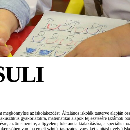
SULI
 megkönnyítse az iskolakezdést. Általános iskolák tanterve alapján össz
is-akusztikus gyakorlatokra, matematikai alapok fejlesztésére (számok bon
tésre, az önismeretre, a figyelem, tolerancia kialakítására, a speciális 
keresőben van, ha emelt szintű, tagozatos, vagy két tanítási nyelvű iskol