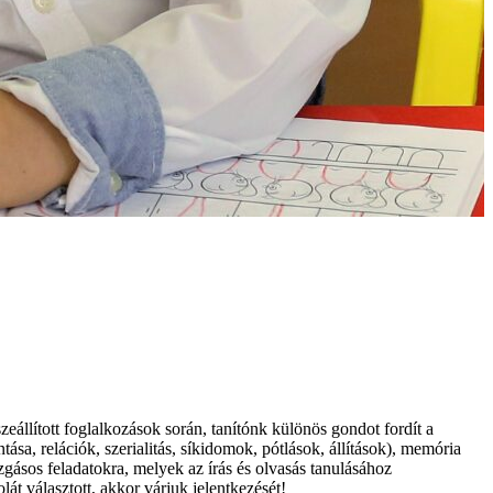
eállított foglalkozások során, tanítónk különös gondot fordít a
tása, relációk, szerialitás, síkidomok, pótlások, állítások), memória
mozgásos feladatokra, melyek az írás és olvasás tanulásához
át választott, akkor várjuk jelentkezését!