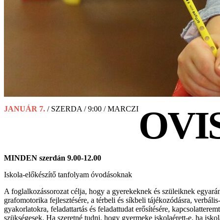
OVI
JANUÁR 7.
/ SZERDA / 9:00 / MARCZI
MINDEN szerdán 9.00-12.00
Iskola-előkészítő tanfolyam óvodásoknak
A foglalkozássorozat célja, hogy a gyerekeknek és szüleiknek egyaránt
grafomotorika fejlesztésére, a térbeli és síkbeli tájékozódásra, verbál
gyakorlatokra, feladattartás és feladattudat erősítésére, kapcsolatterem
szükségesek. Ha szeretné tudni, hogy gyermeke iskolaérett-e, ha iskola