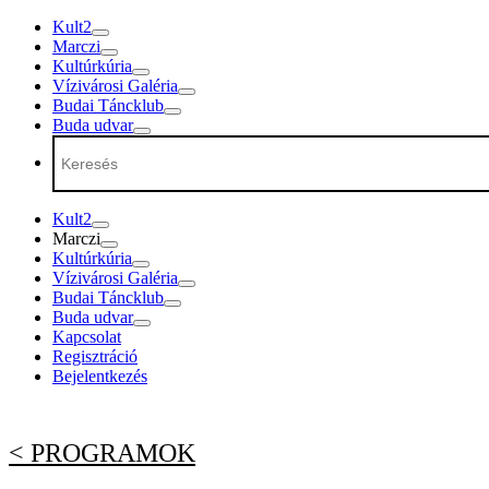
Tovább
Kult2
a
Marczi
tartalomra
Kultúrkúria
Vízivárosi Galéria
Budai Táncklub
Buda udvar
Kult2
Marczi
Kultúrkúria
Vízivárosi Galéria
Budai Táncklub
Buda udvar
Kapcsolat
Regisztráció
Bejelentkezés
< PROGRAMOK