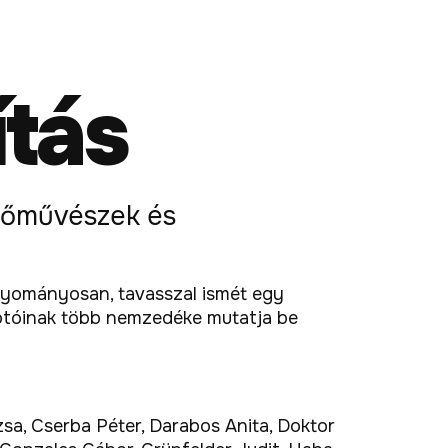
ítás
pzőművészek és
hagyományosan, tavasszal ismét egy
kotóinak több nemzedéke mutatja be
zsa, Cserba Péter, Darabos Anita, Doktor