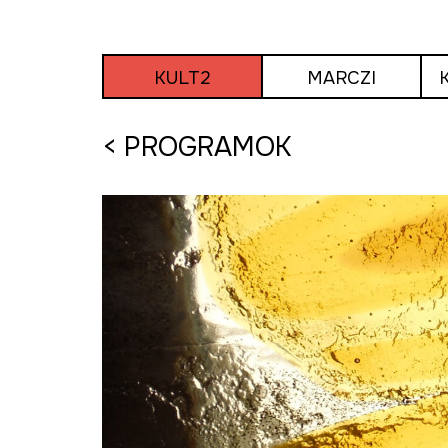
Tovább
a
tartalomra
KULT2
MARCZI
< PROGRAMOK