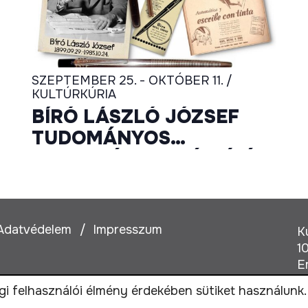
SZEPTEMBER 25. - OKTÓBER 11. /
KULTÚRKÚRIA
BÍRÓ LÁSZLÓ JÓZSEF
5
TUDOMÁNYOS
HAGYATÉKA – KIÁLLÍTÁS
A GOLYÓSTOLL
Adatvédelem
Impresszum
K
1
E
i felhasználói élmény érdekében sütiket használunk.