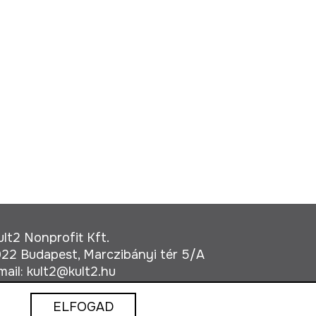
ult2 Nonprofit Kft.
022 Budapest, Marczibányi tér 5/A
mail:
kult2@kult2.hu
ELFOGAD