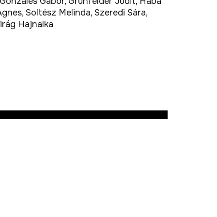
 Gonzales Gábor, Grünfelder Judit, Haba
gnes, Soltész Melinda, Szeredi Sára,
Virág Hajnalka