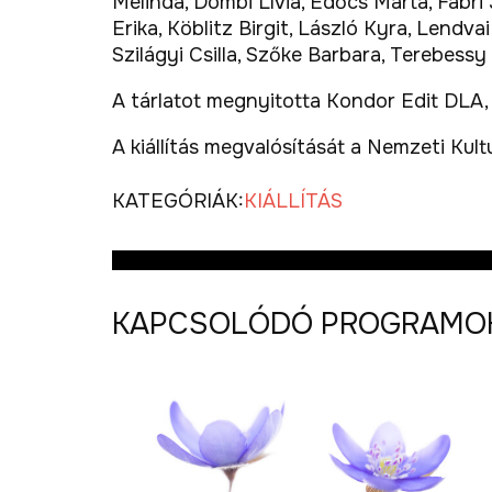
Melinda, Dombi Lívia, Edőcs Márta, Fábri
Erika, Köblitz Birgit, László Kyra, Lend
Szilágyi Csilla, Szőke Barbara, Terebessy 
A tárlatot megnyitotta Kondor Edit DL
A kiállítás megvalósítását a Nemzeti Kult
KATEGÓRIÁK:
KIÁLLÍTÁS
KAPCSOLÓDÓ PROGRAMO