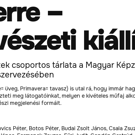
rre –
szeti kiáll
zek csoportos tárlata a Magyar Ké
szervezésében
re= üveg, Primavera= tavasz) is utal rá, hogy immár 
teti meg látogatóinkat, melyen e kivételes műfaj al
szi megjelenési formáit.
vics Péter, Botos Péter, Budai Zsolt János, Csala Zsu