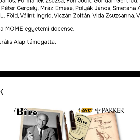
 János, Formanek Zsuzsa, Fűri Judit, Gondán Gertrúd,
vai Péter Gergely, Mráz Emese, Polyák János, Smetana Á
L. Föld, Válint Ingrid, Viczán Zoltán, Vida Zsuzsanna, 
A, a MOME egyetemi docense.
urális Alap támogatta.
K