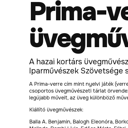
Prima-ve
üvegművé
A hazai kortárs üvegművés
Iparművészek Szövetsége 
A Prima-verre cím mint nyelvi játék (ver
csoportos üvegművészeti tárlat örvendez
legújabb műveit, az üveg különböző művé
Kiállító üvegművészek:
Balla A. Benjamin, Balogh Eleonóra, Borko