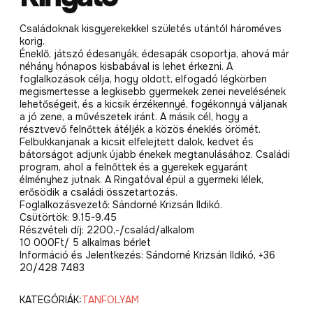
Családoknak kisgyerekekkel születés utántól hároméves
korig.
Éneklő, játszó édesanyák, édesapák csoportja, ahová már
néhány hónapos kisbabával is lehet érkezni. A
foglalkozások célja, hogy oldott, elfogadó légkörben
megismertesse a legkisebb gyermekek zenei nevelésének
lehetőségeit, és a kicsik érzékennyé, fogékonnyá váljanak
a jó zene, a művészetek iránt. A másik cél, hogy a
résztvevő felnőttek átéljék a közös éneklés örömét.
Felbukkanjanak a kicsit elfelejtett dalok, kedvet és
bátorságot adjunk újabb énekek megtanulásához. Családi
program, ahol a felnőttek és a gyerekek egyaránt
élményhez jutnak. A Ringatóval épül a gyermeki lélek,
erősödik a családi összetartozás.
Foglalkozásvezető: Sándorné Krizsán Ildikó.
Csütörtök: 9.15-9.45
Részvételi díj: 2200,-/család/alkalom
10 000Ft/ 5 alkalmas bérlet
Információ és Jelentkezés: Sándorné Krizsán Ildikó, +36
20/428 7483
KATEGÓRIÁK:
TANFOLYAM