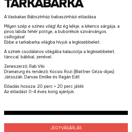
TARKABARKA
A Vaskakas Bábszínház babaszínházi előadása
Milyen szép e színes világ! Az ég kékje, a kikerics sárgája, a
piros labda fehér pöttye, a buborékok szivárványos
csillogása!
Ebbe a tarkabarka világba hívjuk a legkisebbeket.
A színek csodálatos világába kalauzolja a legkisebbeket,
tánccal, bábbal, zenével.
Zeneszerző: Rab Viki
Dramaturg és rendező: Kocsis Rozi (Blattner Géza-díjas)
Játsszák: Darvas Emőke és Ragán Edit
Előadás hossza: 20 perc + 20 perc játék
Az előadást 0-4 éves korig ajánljuk.
JEGYVÁSÁRLÁS