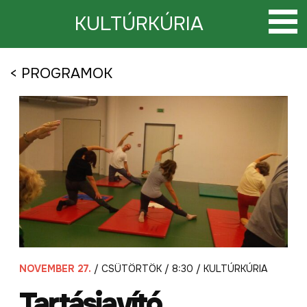
Tovább
a
KULTÚRKÚRIA
tartalomra
< PROGRAMOK
NOVEMBER 27.
/ CSÜTÖRTÖK / 8:30 / KULTÚRKÚRIA
Tartásjavító,