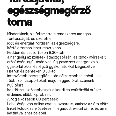
egészségmegőrző
torna
Mindenkinek, aki felismerte a rendszeres mozgás
fontosságát, és szeretne
időt és energiát fordítani az egészségére.
Kétféle tornán lehet részt venni:
Kedden és csütörtökön 8.30-tól:
a hangsúly az ízületek átmozgatásán, az izmok mérsékelt
erősítésén, nyújtásán van, úgynevezett energetizáló
gyakorlatokkal és légző gyakorlatokkal kiegészítve.
Hétfőn és pénteken 8.30-tól:
intenzívebb bemelegítés után célzottabban erősítjük a
főbb izomcsoportokat, majd negyed órát szánunk
nyújtásra.
Kezdőknek, idősebbeknek a keddi és csütörtöki órákat
érdemes előbb kipróbálni.
A foglalkozások 60 percesek.
Lehetőség van online csatlakozásra is, amihez az óra előtt
linket küldök az előzetesen megadott e-mail címre, és arra
kattintva lehet belépni.