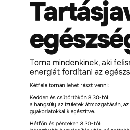
Tartásjav
egészsé
Torna mindenkinek, aki feli
energiát fordítani az egész
Kétféle tornán lehet részt venni:
Kedden és csütörtökön 8.30-tól:
a hangsúly az ízületek átmozgatásán, az
gyakorlatokkal kiegészítve.
Hétfőn és pénteken 8.30-tól: