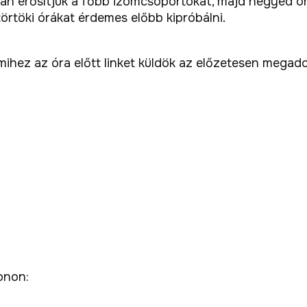
an erősítjük a főbb izomcsoportokat, majd negyed ór
örtöki órákat érdemes előbb kipróbálni.
ihez az óra előtt linket küldök az előzetesen megadot
onon: