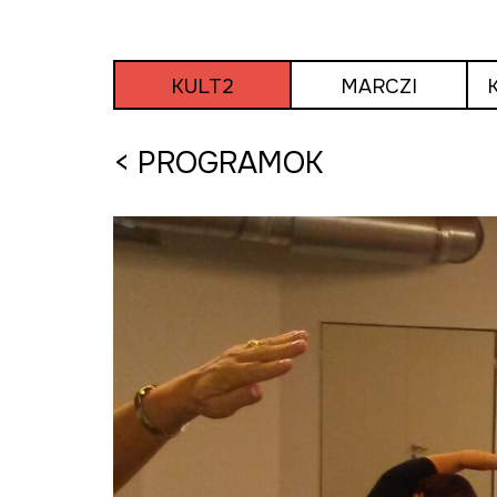
Tovább
a
tartalomra
KULT2
MARCZI
< PROGRAMOK