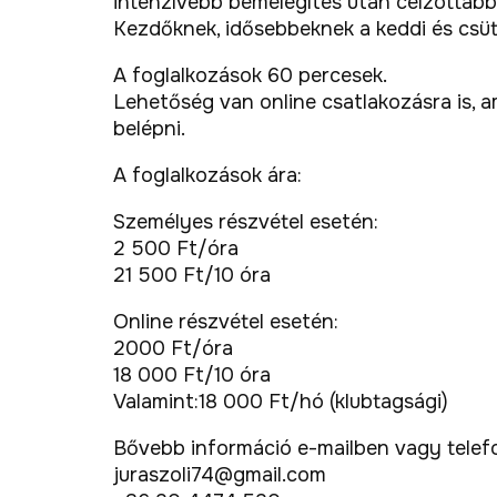
intenzívebb bemelegítés után célzottabb
Kezdőknek, idősebbeknek a keddi és csüt
A foglalkozások 60 percesek.
Lehetőség van online csatlakozásra is, am
belépni.
A foglalkozások ára:
Személyes részvétel esetén:
2 500 Ft/óra
21 500 Ft/10 óra
Online részvétel esetén:
2000 Ft/óra
18 000 Ft/10 óra
Valamint:18 000 Ft/hó (klubtagsági)
Bővebb információ e-mailben vagy telef
juraszoli74@gmail.com