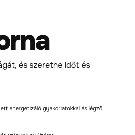
orna
gát, és szeretne időt és
ett energetizáló gyakorlatokkal és légző