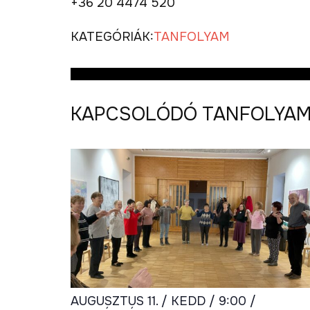
+36 20 4474 520
KATEGÓRIÁK:
TANFOLYAM
KAPCSOLÓDÓ TANFOLYA
AUGUSZTUS 11. / KEDD / 9:00 /