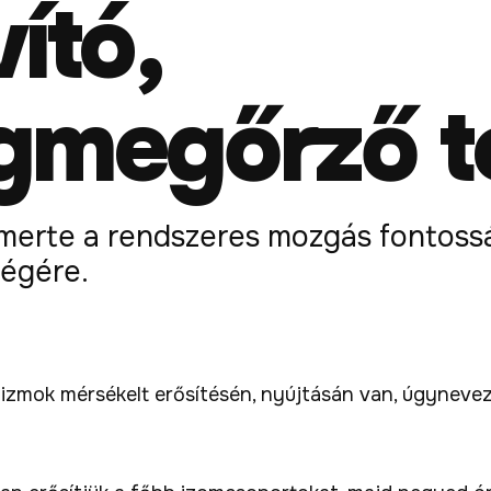
ító,
gmegőrző t
smerte a rendszeres mozgás fontossá
ségére.
 izmok mérsékelt erősítésén, nyújtásán van, úgynevez