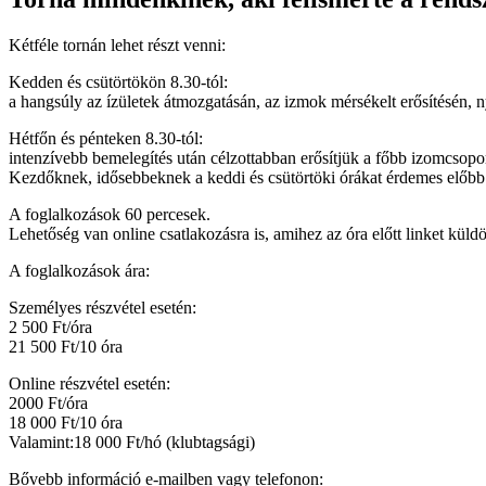
Kétféle tornán lehet részt venni:
Kedden és csütörtökön 8.30-tól:
a hangsúly az ízületek átmozgatásán, az izmok mérsékelt erősítésén, n
Hétfőn és pénteken 8.30-tól:
intenzívebb bemelegítés után célzottabban erősítjük a főbb izomcsopo
Kezdőknek, idősebbeknek a keddi és csütörtöki órákat érdemes előbb 
A foglalkozások 60 percesek.
Lehetőség van online csatlakozásra is, amihez az óra előtt linket küldö
A foglalkozások ára:
Személyes részvétel esetén:
2 500 Ft/óra
21 500 Ft/10 óra
Online részvétel esetén:
2000 Ft/óra
18 000 Ft/10 óra
Valamint:18 000 Ft/hó (klubtagsági)
Bővebb információ e-mailben vagy telefonon: