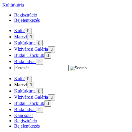
Tovább
Kultúrkúria
a
Regisztráció
tartalomra
Bejelentkezés
Kult2
Marczi
Kultúrkúria
Vízivárosi Galéria
Budai Táncklub
Buda udvar
Kult2
Marczi
Kultúrkúria
Vízivárosi Galéria
Budai Táncklub
Buda udvar
Kapcsolat
Regisztráció
Bejelentkezés