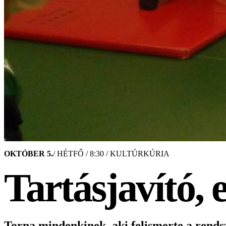
OKTÓBER 5.
/ HÉTFŐ / 8:30 / KULTÚRKÚRIA
Tartásjavító,
Torna mindenkinek, aki felismerte a rendsze