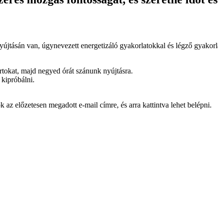
yújtásán van, úgynevezett energetizáló gyakorlatokkal és légző gyakorl
rtokat, majd negyed órát szánunk nyújtásra.
kipróbálni.
k az előzetesen megadott e-mail címre, és arra kattintva lehet belépni.