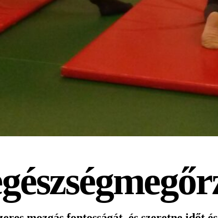
 egészségmegőr
res mozgás fontosságát, és szeretne időt és 