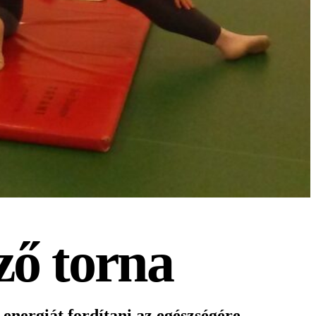
ző torna
energiát fordítani az egészségére.