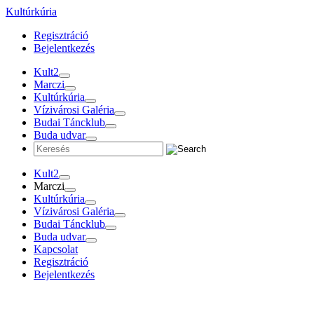
Tovább
Kultúrkúria
a
Regisztráció
tartalomra
Bejelentkezés
Kult2
Marczi
Kultúrkúria
Vízivárosi Galéria
Budai Táncklub
Buda udvar
Kult2
Marczi
Kultúrkúria
Vízivárosi Galéria
Budai Táncklub
Buda udvar
Kapcsolat
Regisztráció
Bejelentkezés