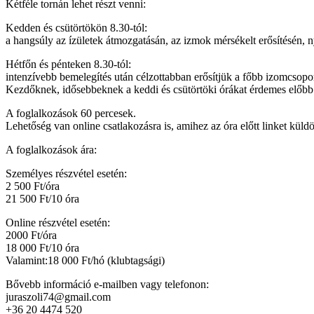
Kétféle tornán lehet részt venni:
Kedden és csütörtökön 8.30-tól:
a hangsúly az ízületek átmozgatásán, az izmok mérsékelt erősítésén, n
Hétfőn és pénteken 8.30-tól:
intenzívebb bemelegítés után célzottabban erősítjük a főbb izomcsopo
Kezdőknek, idősebbeknek a keddi és csütörtöki órákat érdemes előbb 
A foglalkozások 60 percesek.
Lehetőség van online csatlakozásra is, amihez az óra előtt linket küldö
A foglalkozások ára:
Személyes részvétel esetén:
2 500 Ft/óra
21 500 Ft/10 óra
Online részvétel esetén:
2000 Ft/óra
18 000 Ft/10 óra
Valamint:18 000 Ft/hó (klubtagsági)
Bővebb információ e-mailben vagy telefonon:
juraszoli74@gmail.com
+36 20 4474 520