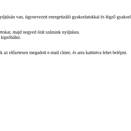
yújtásán van, úgynevezett energetizáló gyakorlatokkal és légző gyakorl
rtokat, majd negyed órát szánunk nyújtásra.
kipróbálni.
k az előzetesen megadott e-mail címre, és arra kattintva lehet belépni.