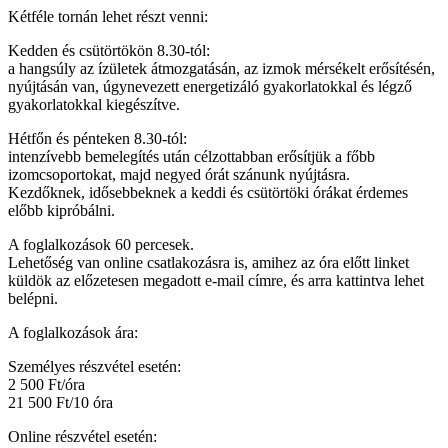
Kétféle tornán lehet részt venni:
Kedden és csütörtökön 8.30-tól:
a hangsúly az ízületek átmozgatásán, az izmok mérsékelt erősítésén,
nyújtásán van, úgynevezett energetizáló gyakorlatokkal és légző
gyakorlatokkal kiegészítve.
Hétfőn és pénteken 8.30-tól:
intenzívebb bemelegítés után célzottabban erősítjük a főbb
izomcsoportokat, majd negyed órát szánunk nyújtásra.
Kezdőknek, idősebbeknek a keddi és csütörtöki órákat érdemes
előbb kipróbálni.
A foglalkozások 60 percesek.
Lehetőség van online csatlakozásra is, amihez az óra előtt linket
küldök az előzetesen megadott e-mail címre, és arra kattintva lehet
belépni.
A foglalkozások ára:
Személyes részvétel esetén:
2 500 Ft/óra
21 500 Ft/10 óra
Online részvétel esetén: