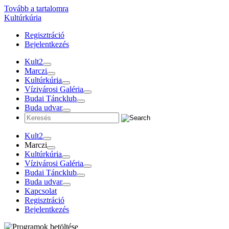
Tovább a tartalomra
Kultúrkúria
Regisztráció
Bejelentkezés
Kult2
Marczi
Kultúrkúria
Vízivárosi Galéria
Budai Táncklub
Buda udvar
Kult2
Marczi
Kultúrkúria
Vízivárosi Galéria
Budai Táncklub
Buda udvar
Kapcsolat
Regisztráció
Bejelentkezés