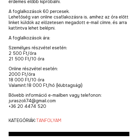
érdemes előbb kipróbálni.
A foglalkozások 60 percesek.
Lehetőség van online csatlakozásra is, amihez az óra előtt
linket küldök az előzetesen megadott e-mail címre, és arra
kattintva lehet belépni.
A foglalkozások ára:
Személyes részvétel esetén:
2 500 Ft/óra
21 500 Ft/10 óra
Online részvétel esetén:
2000 Ft/óra
18 000 Ft/10 óra
Valamint:18 000 Ft/hó (klubtagsági)
Bővebb információ e-mailben vagy telefonon:
juraszoli74@gmail.com
+36 20 4474 520
KATEGÓRIÁK:
TANFOLYAM