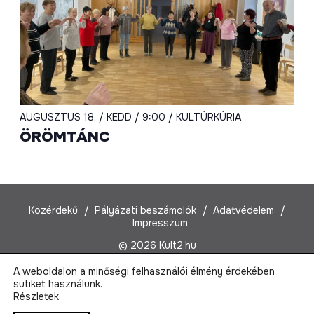
AUGUSZTUS 18. / KEDD / 9:00 / KULTÚRKÚRIA
ÖRÖMTÁNC
Közérdekű
Pályázati beszámolók
Adatvédelem
Impresszum
© 2026 Kult2.hu
A weboldalon a minőségi felhasználói élmény érdekében
Kult2 Nonprofit Kft.
sütiket használunk.
1022 Budapest, Marczibányi tér 5/A
Részletek
Email:
kult2@kult2.hu