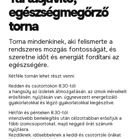
egészségmegőrző
torna
Torna mindenkinek, aki felismerte a
rendszeres mozgás fontosságát, és
szeretne időt és energiát fordítani az
egészségére.
Kétféle tornán lehet részt venni:
Kedden és csütörtökön 8.30-tól:
a hangsúly az ízületek átmozgatásán, az izmok mérsékelt
erősítésén, nyújtásán van, úgynevezett energetizáló
gyakorlatokkal és légző gyakorlatokkal kiegészítve.
Hétfőn és pénteken 8.30-tól:
intenzívebb bemelegítés után célzottabban erősítjük a
főbb izomcsoportokat, majd negyed órát szánunk
nyújtásra.
Kezdőknek, idősebbeknek a keddi és csütörtöki órákat