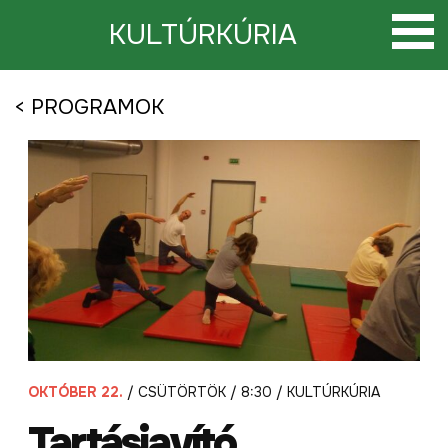
Tovább
a
KULTÚRKÚRIA
tartalomra
< PROGRAMOK
OKTÓBER 22.
/ CSÜTÖRTÖK / 8:30 / KULTÚRKÚRIA
Tartásjavító,