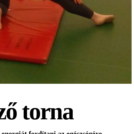
ző torna
energiát fordítani az egészségére.