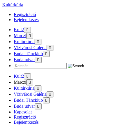
Tovább
Kultúrkúria
a
Regisztráció
tartalomra
Bejelentkezés
Kult2
Marczi
Kultúrkúria
Vízivárosi Galéria
Budai Táncklub
Buda udvar
Kult2
Marczi
Kultúrkúria
Vízivárosi Galéria
Budai Táncklub
Buda udvar
Kapcsolat
Regisztráció
Bejelentkezés