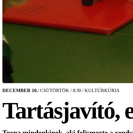
DECEMBER 10.
/ CSÜTÖRTÖK / 8:30 / KULTÚRKÚRIA
Tartásjavító,
Torna mindenkinek, aki felismerte a rendsze