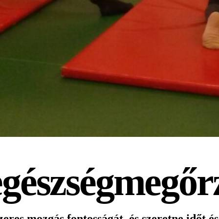
 egészségmegőr
res mozgás fontosságát, és szeretne időt és 