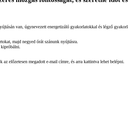
yújtásán van, úgynevezett energetizáló gyakorlatokkal és légző gyakorl
rtokat, majd negyed órát szánunk nyújtásra.
kipróbálni.
k az előzetesen megadott e-mail címre, és arra kattintva lehet belépni.