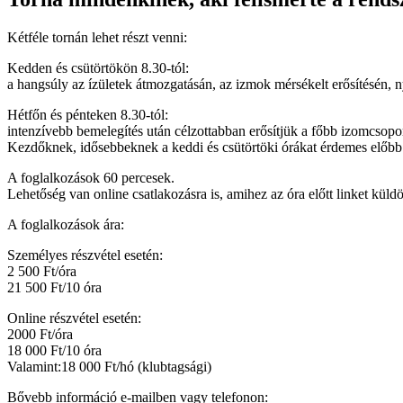
Kétféle tornán lehet részt venni:
Kedden és csütörtökön 8.30-tól:
a hangsúly az ízületek átmozgatásán, az izmok mérsékelt erősítésén, n
Hétfőn és pénteken 8.30-tól:
intenzívebb bemelegítés után célzottabban erősítjük a főbb izomcsopo
Kezdőknek, idősebbeknek a keddi és csütörtöki órákat érdemes előbb 
A foglalkozások 60 percesek.
Lehetőség van online csatlakozásra is, amihez az óra előtt linket küldö
A foglalkozások ára:
Személyes részvétel esetén:
2 500 Ft/óra
21 500 Ft/10 óra
Online részvétel esetén:
2000 Ft/óra
18 000 Ft/10 óra
Valamint:18 000 Ft/hó (klubtagsági)
Bővebb információ e-mailben vagy telefonon: