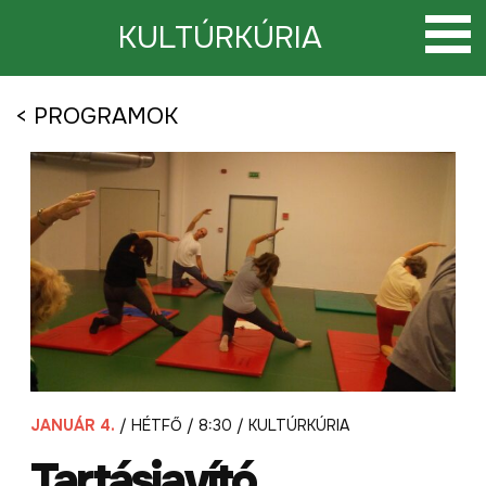
Tovább
a
KULTÚRKÚRIA
tartalomra
< PROGRAMOK
JANUÁR 4.
/ HÉTFŐ / 8:30 / KULTÚRKÚRIA
Tartásjavító,