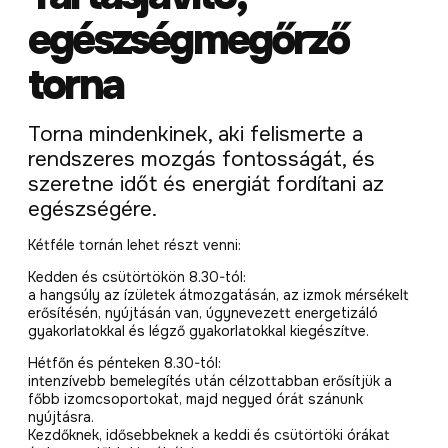
egészségmegőrző
torna
Torna mindenkinek, aki felismerte a
rendszeres mozgás fontosságát, és
szeretne időt és energiát fordítani az
egészségére.
Kétféle tornán lehet részt venni:
Kedden és csütörtökön 8.30-tól:
a hangsúly az ízületek átmozgatásán, az izmok mérsékelt
erősítésén, nyújtásán van, úgynevezett energetizáló
gyakorlatokkal és légző gyakorlatokkal kiegészítve.
Hétfőn és pénteken 8.30-tól:
intenzívebb bemelegítés után célzottabban erősítjük a
főbb izomcsoportokat, majd negyed órát szánunk
nyújtásra.
Kezdőknek, idősebbeknek a keddi és csütörtöki órákat