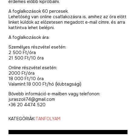
érdemes előbb kipróbálni.
A foglalkozások 60 percesek.
Lehetőség van online csatlakozásra is, amihez az óra előtt
linket küldök az előzetesen megadott e-mail címre, és arra
kattintva lehet belépni.
A foglalkozások ára:
Személyes részvétel esetén:
2 500 Ft/óra
21 500 Ft/10 óra
Online részvétel esetén:
2000 Ft/óra
18 000 Ft/10 óra
Valamint:18 000 Ft/hó (klubtagsági)
Bővebb információ e-mailben vagy telefonon:
juraszoli74@gmail.com
+36 20 4474 520
KATEGÓRIÁK:
TANFOLYAM