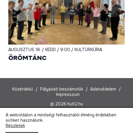
AUGUSZTUS 18. / KEDD / 9:00 / KULTÚRKÚRIA
ÖRÖMTÁNC
Közérdekű
Pályázati beszámolók
Adatvédelem
Impresszum
© 2026 Kult2.hu
A weboldalon a minőségi felhasználói élmény érdekében
Kult2 Nonprofit Kft.
sütiket használunk.
1022 Budapest, Marczibányi tér 5/A
Részletek
Email:
kult2@kult2.hu