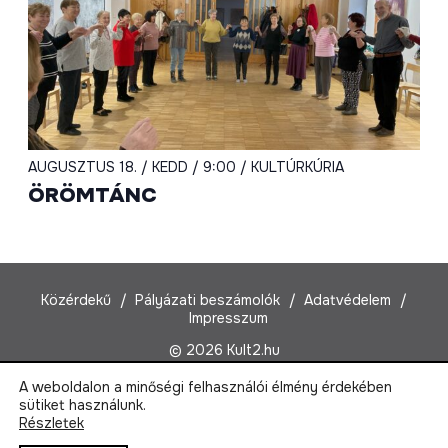
AUGUSZTUS 18. / KEDD / 9:00 / KULTÚRKÚRIA
ÖRÖMTÁNC
Közérdekű
Pályázati beszámolók
Adatvédelem
Impresszum
© 2026 Kult2.hu
A weboldalon a minőségi felhasználói élmény érdekében
Kult2 Nonprofit Kft.
sütiket használunk.
1022 Budapest, Marczibányi tér 5/A
Részletek
Email:
kult2@kult2.hu