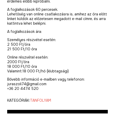
érdemes előbb kipróbálni.
A foglalkozások 60 percesek.
Lehetőség van online csatlakozásra is, amihez az óra előtt
linket küldök az előzetesen megadott e-mail címre, és arra
kattintva lehet belépni.
A foglalkozások ára:
Személyes részvétel esetén:
2 500 Ft/óra
21 500 Ft/10 óra
Online részvétel esetén:
2000 Ft/óra
18 000 Ft/10 óra
Valamint:18 000 Ft/hó (klubtagsági)
Bővebb információ e-mailben vagy telefonon:
juraszoli74@gmail.com
+36 20 4474 520
KATEGÓRIÁK:
TANFOLYAM