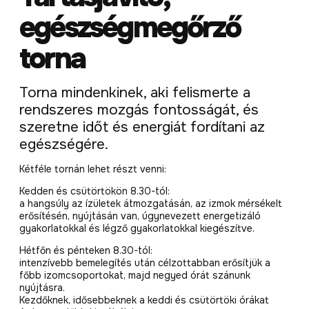
egészségmegőrző
torna
Torna mindenkinek, aki felismerte a
rendszeres mozgás fontosságát, és
szeretne időt és energiát fordítani az
egészségére.
Kétféle tornán lehet részt venni:
Kedden és csütörtökön 8.30-tól:
a hangsúly az ízületek átmozgatásán, az izmok mérsékelt
erősítésén, nyújtásán van, úgynevezett energetizáló
gyakorlatokkal és légző gyakorlatokkal kiegészítve.
Hétfőn és pénteken 8.30-tól:
intenzívebb bemelegítés után célzottabban erősítjük a
főbb izomcsoportokat, majd negyed órát szánunk
nyújtásra.
Kezdőknek, idősebbeknek a keddi és csütörtöki órákat