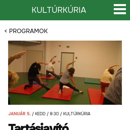
Tovább
a
KULTÚRKÚRIA
tartalomra
< PROGRAMOK
JANUÁR 5.
/ KEDD / 8:30 / KULTÚRKÚRIA
Tartásjavító,