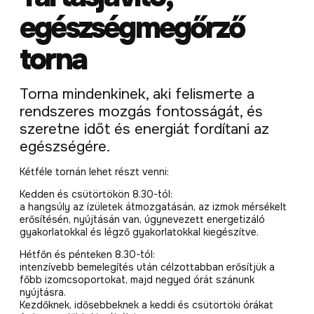
egészségmegőrző
torna
Torna mindenkinek, aki felismerte a
rendszeres mozgás fontosságát, és
szeretne időt és energiát fordítani az
egészségére.
Kétféle tornán lehet részt venni:
Kedden és csütörtökön 8.30-tól:
a hangsúly az ízületek átmozgatásán, az izmok mérsékelt
erősítésén, nyújtásán van, úgynevezett energetizáló
gyakorlatokkal és légző gyakorlatokkal kiegészítve.
Hétfőn és pénteken 8.30-tól:
intenzívebb bemelegítés után célzottabban erősítjük a
főbb izomcsoportokat, majd negyed órát szánunk
nyújtásra.
Kezdőknek, idősebbeknek a keddi és csütörtöki órákat