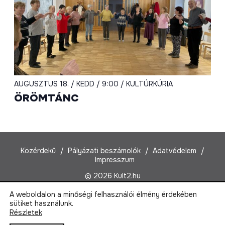
AUGUSZTUS 18. / KEDD / 9:00 / KULTÚRKÚRIA
ÖRÖMTÁNC
Közérdekű
Pályázati beszámolók
Adatvédelem
Impresszum
© 2026 Kult2.hu
A weboldalon a minőségi felhasználói élmény érdekében
Kult2 Nonprofit Kft.
sütiket használunk.
1022 Budapest, Marczibányi tér 5/A
Részletek
Email:
kult2@kult2.hu