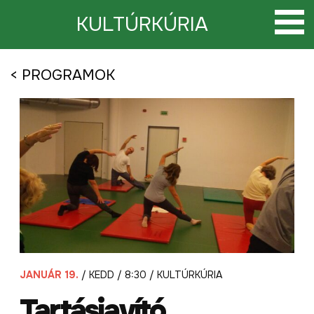
Tovább
a
KULTÚRKÚRIA
tartalomra
< PROGRAMOK
JANUÁR 19.
/ KEDD / 8:30 / KULTÚRKÚRIA
Tartásjavító,