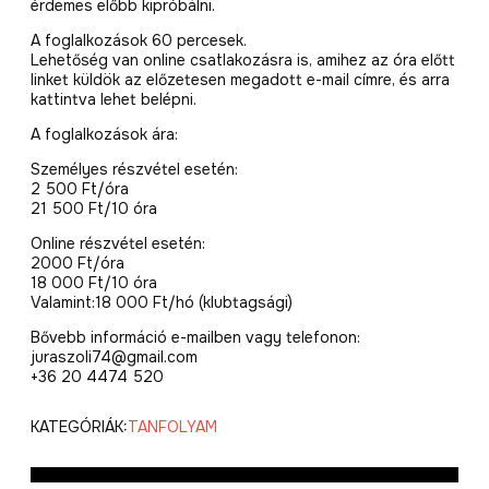
érdemes előbb kipróbálni.
A foglalkozások 60 percesek.
Lehetőség van online csatlakozásra is, amihez az óra előtt
linket küldök az előzetesen megadott e-mail címre, és arra
kattintva lehet belépni.
A foglalkozások ára:
Személyes részvétel esetén:
2 500 Ft/óra
21 500 Ft/10 óra
Online részvétel esetén:
2000 Ft/óra
18 000 Ft/10 óra
Valamint:18 000 Ft/hó (klubtagsági)
Bővebb információ e-mailben vagy telefonon:
juraszoli74@gmail.com
+36 20 4474 520
KATEGÓRIÁK:
TANFOLYAM