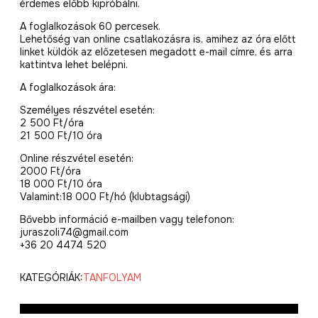
érdemes előbb kipróbálni.
A foglalkozások 60 percesek.
Lehetőség van online csatlakozásra is, amihez az óra előtt
linket küldök az előzetesen megadott e-mail címre, és arra
kattintva lehet belépni.
A foglalkozások ára:
Személyes részvétel esetén:
2 500 Ft/óra
21 500 Ft/10 óra
Online részvétel esetén:
2000 Ft/óra
18 000 Ft/10 óra
Valamint:18 000 Ft/hó (klubtagsági)
Bővebb információ e-mailben vagy telefonon:
juraszoli74@gmail.com
+36 20 4474 520
KATEGÓRIÁK:
TANFOLYAM