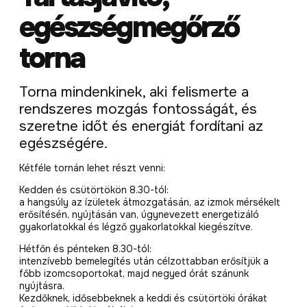
egészségmegőrző
torna
Torna mindenkinek, aki felismerte a
rendszeres mozgás fontosságát, és
szeretne időt és energiát fordítani az
egészségére.
Kétféle tornán lehet részt venni:
Kedden és csütörtökön 8.30-tól:
a hangsúly az ízületek átmozgatásán, az izmok mérsékelt
erősítésén, nyújtásán van, úgynevezett energetizáló
gyakorlatokkal és légző gyakorlatokkal kiegészítve.
Hétfőn és pénteken 8.30-tól:
intenzívebb bemelegítés után célzottabban erősítjük a
főbb izomcsoportokat, majd negyed órát szánunk
nyújtásra.
Kezdőknek, idősebbeknek a keddi és csütörtöki órákat