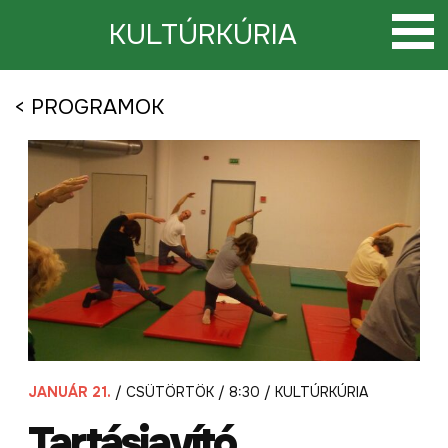
Tovább
a
KULTÚRKÚRIA
tartalomra
< PROGRAMOK
JANUÁR 21.
/ CSÜTÖRTÖK / 8:30 / KULTÚRKÚRIA
Tartásjavító,