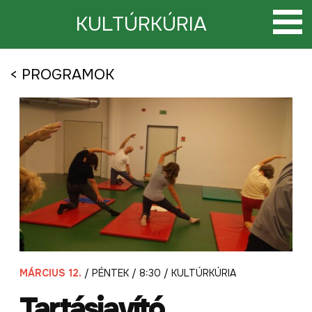
Tovább
a
KULTÚRKÚRIA
tartalomra
< PROGRAMOK
MÁRCIUS 12.
/ PÉNTEK / 8:30 / KULTÚRKÚRIA
Tartásjavító,