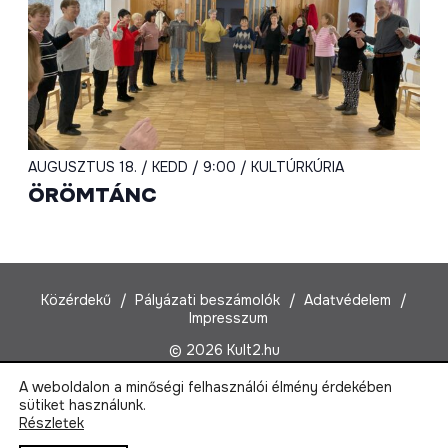
AUGUSZTUS 18. / KEDD / 9:00 / KULTÚRKÚRIA
ÖRÖMTÁNC
Közérdekű
Pályázati beszámolók
Adatvédelem
Impresszum
© 2026 Kult2.hu
A weboldalon a minőségi felhasználói élmény érdekében
Kult2 Nonprofit Kft.
sütiket használunk.
1022 Budapest, Marczibányi tér 5/A
Részletek
Email:
kult2@kult2.hu