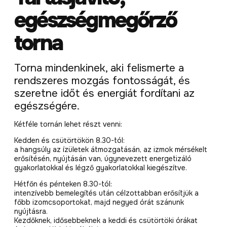
egészségmegőrző
torna
Torna mindenkinek, aki felismerte a
rendszeres mozgás fontosságát, és
szeretne időt és energiát fordítani az
egészségére.
Kétféle tornán lehet részt venni:
Kedden és csütörtökön 8.30-tól:
a hangsúly az ízületek átmozgatásán, az izmok mérsékelt
erősítésén, nyújtásán van, úgynevezett energetizáló
gyakorlatokkal és légző gyakorlatokkal kiegészítve.
Hétfőn és pénteken 8.30-tól:
intenzívebb bemelegítés után célzottabban erősítjük a
főbb izomcsoportokat, majd negyed órát szánunk
nyújtásra.
Kezdőknek, idősebbeknek a keddi és csütörtöki órákat