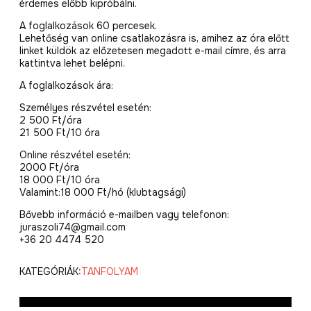
érdemes előbb kipróbálni.
A foglalkozások 60 percesek.
Lehetőség van online csatlakozásra is, amihez az óra előtt
linket küldök az előzetesen megadott e-mail címre, és arra
kattintva lehet belépni.
A foglalkozások ára:
Személyes részvétel esetén:
2 500 Ft/óra
21 500 Ft/10 óra
Online részvétel esetén:
2000 Ft/óra
18 000 Ft/10 óra
Valamint:18 000 Ft/hó (klubtagsági)
Bővebb információ e-mailben vagy telefonon:
juraszoli74@gmail.com
+36 20 4474 520
KATEGÓRIÁK:
TANFOLYAM