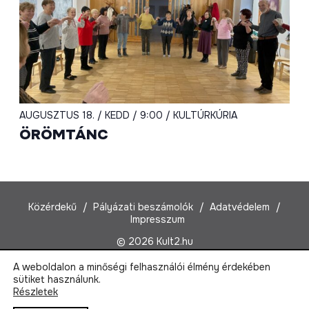
AUGUSZTUS 18. / KEDD / 9:00 / KULTÚRKÚRIA
ÖRÖMTÁNC
Közérdekű
Pályázati beszámolók
Adatvédelem
Impresszum
© 2026 Kult2.hu
A weboldalon a minőségi felhasználói élmény érdekében
Kult2 Nonprofit Kft.
sütiket használunk.
1022 Budapest, Marczibányi tér 5/A
Részletek
Email:
kult2@kult2.hu