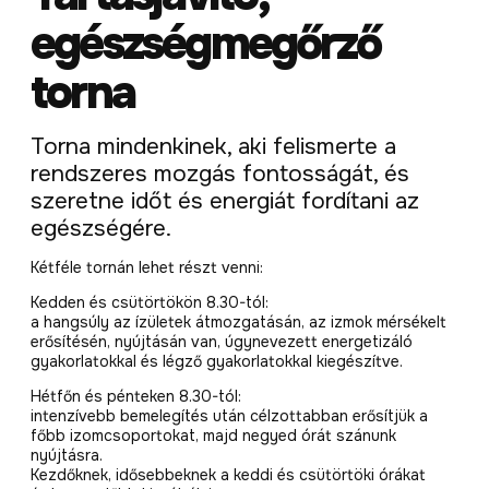
egészségmegőrző
torna
Torna mindenkinek, aki felismerte a
rendszeres mozgás fontosságát, és
szeretne időt és energiát fordítani az
egészségére.
Kétféle tornán lehet részt venni:
Kedden és csütörtökön 8.30-tól:
a hangsúly az ízületek átmozgatásán, az izmok mérsékelt
erősítésén, nyújtásán van, úgynevezett energetizáló
gyakorlatokkal és légző gyakorlatokkal kiegészítve.
Hétfőn és pénteken 8.30-tól:
intenzívebb bemelegítés után célzottabban erősítjük a
főbb izomcsoportokat, majd negyed órát szánunk
nyújtásra.
Kezdőknek, idősebbeknek a keddi és csütörtöki órákat