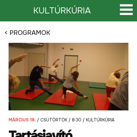
Tovább
a
KULTÚRKÚRIA
tartalomra
< PROGRAMOK
MÁRCIUS 18.
/ CSÜTÖRTÖK / 8:30 / KULTÚRKÚRIA
Tartásjavító,