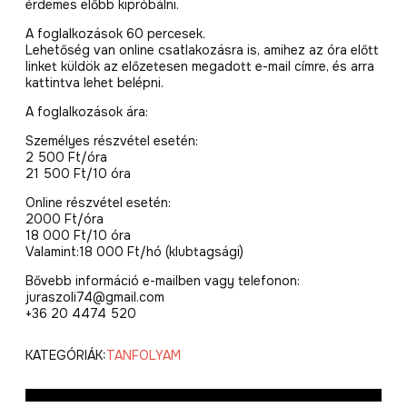
érdemes előbb kipróbálni.
A foglalkozások 60 percesek.
Lehetőség van online csatlakozásra is, amihez az óra előtt
linket küldök az előzetesen megadott e-mail címre, és arra
kattintva lehet belépni.
A foglalkozások ára:
Személyes részvétel esetén:
2 500 Ft/óra
21 500 Ft/10 óra
Online részvétel esetén:
2000 Ft/óra
18 000 Ft/10 óra
Valamint:18 000 Ft/hó (klubtagsági)
Bővebb információ e-mailben vagy telefonon:
juraszoli74@gmail.com
+36 20 4474 520
KATEGÓRIÁK:
TANFOLYAM