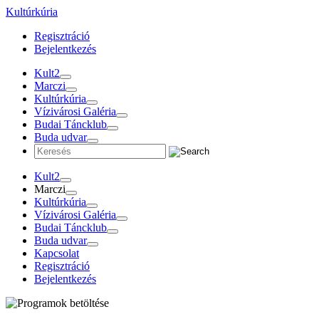
Tovább
Kultúrkúria
a
Regisztráció
tartalomra
Bejelentkezés
Kult2
Marczi
Kultúrkúria
Vízivárosi Galéria
Budai Táncklub
Buda udvar
Kult2
Marczi
Kultúrkúria
Vízivárosi Galéria
Budai Táncklub
Buda udvar
Kapcsolat
Regisztráció
Bejelentkezés