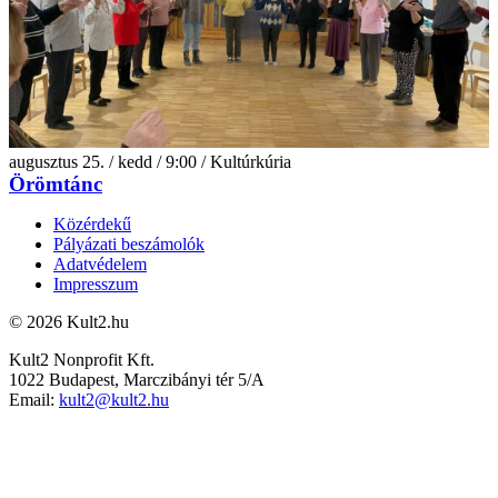
augusztus 25. / kedd / 9:00 / Kultúrkúria
Örömtánc
Közérdekű
Pályázati beszámolók
Adatvédelem
Impresszum
© 2026 Kult2.hu
Kult2 Nonprofit Kft.
1022 Budapest, Marczibányi tér 5/A
Email:
kult2@kult2.hu