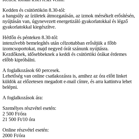
Kedden és csütörtökön 8.30-tól:
a hangsúly az ízületek átmozgatásán, az izmok mérsékelt erősítésén,
nyújtásán van, úgynevezett energetizáló gyakorlatokkal és légző
gyakorlatokkal kiegészítve.
Hétfőn és pénteken 8.30-tól:
intenzívebb bemelegítés után célzottabban erősítjük a főbb
izomcsoportokat, majd negyed órát szánunk nyújtásra.
Kezdőknek, idősebbeknek a keddi és csütörtöki órákat érdemes
előbb kipróbálni.
A foglalkozások 60 percesek.
Lehetőség van online csatlakozásra is, amihez az óra előtt linket
küldök az előzetesen megadott e-mail címre, és arra kattintva lehet
belépni.
A foglalkozások ára:
Személyes részvétel esetén:
2 500 Ft/óra
21 500 Ft/10 óra
Online részvétel esetén:
2000 Ft/óra