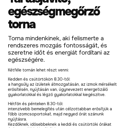
egészségmegőrző
torna
Torna mindenkinek, aki felismerte a
rendszeres mozgás fontosságát, és
szeretne időt és energiát fordítani az
egészségére.
Kétféle tornán lehet részt venni:
Kedden és csütörtökön 8.30-tól:
a hangsúly az ízületek átmozgatásán, az izmok mérsékelt
erősítésén, nyújtásán van, úgynevezett energetizáló
gyakorlatokkal és légző gyakorlatokkal kiegészítve.
Hétfőn és pénteken 8.30-tól:
intenzívebb bemelegítés után célzottabban erősítjük a
főbb izomcsoportokat, majd negyed órát szánunk
nyújtásra.
Kezdőknek, idősebbeknek a keddi és csütörtöki órákat