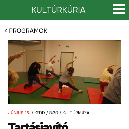
Tovább
a
KULTÚRKÚRIA
tartalomra
< PROGRAMOK
JÚNIUS 15.
/ KEDD / 8:30 / KULTÚRKÚRIA
Tartásjavító,