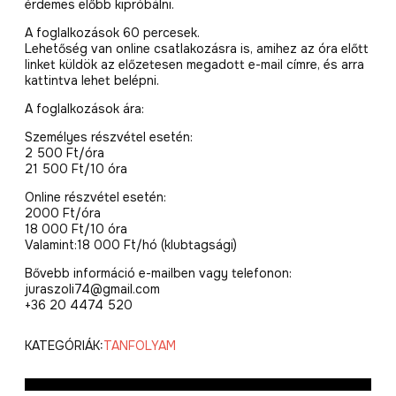
érdemes előbb kipróbálni.
A foglalkozások 60 percesek.
Lehetőség van online csatlakozásra is, amihez az óra előtt
linket küldök az előzetesen megadott e-mail címre, és arra
kattintva lehet belépni.
A foglalkozások ára:
Személyes részvétel esetén:
2 500 Ft/óra
21 500 Ft/10 óra
Online részvétel esetén:
2000 Ft/óra
18 000 Ft/10 óra
Valamint:18 000 Ft/hó (klubtagsági)
Bővebb információ e-mailben vagy telefonon:
juraszoli74@gmail.com
+36 20 4474 520
KATEGÓRIÁK:
TANFOLYAM