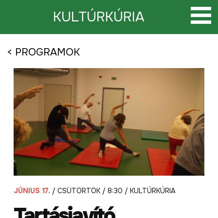
Tovább
a
KULTÚRKÚRIA
tartalomra
< PROGRAMOK
JÚNIUS 17.
/ CSÜTÖRTÖK / 8:30 / KULTÚRKÚRIA
Tartásjavító,