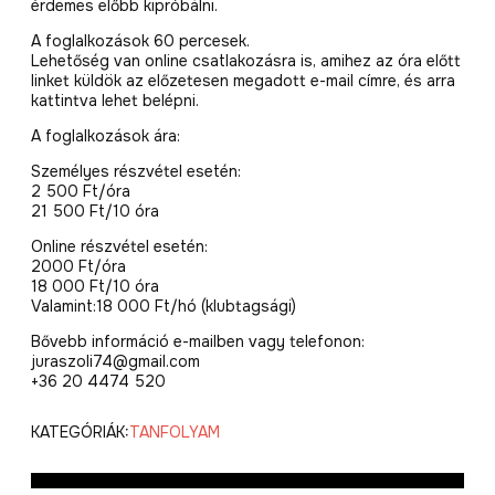
érdemes előbb kipróbálni.
A foglalkozások 60 percesek.
Lehetőség van online csatlakozásra is, amihez az óra előtt
linket küldök az előzetesen megadott e-mail címre, és arra
kattintva lehet belépni.
A foglalkozások ára:
Személyes részvétel esetén:
2 500 Ft/óra
21 500 Ft/10 óra
Online részvétel esetén:
2000 Ft/óra
18 000 Ft/10 óra
Valamint:18 000 Ft/hó (klubtagsági)
Bővebb információ e-mailben vagy telefonon:
juraszoli74@gmail.com
+36 20 4474 520
KATEGÓRIÁK:
TANFOLYAM