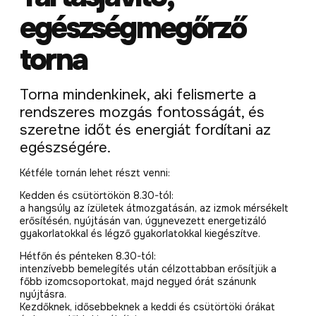
egészségmegőrző
torna
Torna mindenkinek, aki felismerte a
rendszeres mozgás fontosságát, és
szeretne időt és energiát fordítani az
egészségére.
Kétféle tornán lehet részt venni:
Kedden és csütörtökön 8.30-tól:
a hangsúly az ízületek átmozgatásán, az izmok mérsékelt
erősítésén, nyújtásán van, úgynevezett energetizáló
gyakorlatokkal és légző gyakorlatokkal kiegészítve.
Hétfőn és pénteken 8.30-tól:
intenzívebb bemelegítés után célzottabban erősítjük a
főbb izomcsoportokat, majd negyed órát szánunk
nyújtásra.
Kezdőknek, idősebbeknek a keddi és csütörtöki órákat