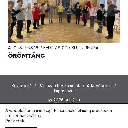
AUGUSZTUS 18. / KEDD / 9:00 / KULTÚRKÚRIA
ÖRÖMTÁNC
Közérdekű
Pályázati beszámolók
Adatvédelem
Impresszum
© 2026 Kult2.hu
A weboldalon a minőségi felhasználói élmény érdekében
Kult2 Nonprofit Kft.
sütiket használunk.
1022 Budapest, Marczibányi tér 5/A
Részletek
Email:
kult2@kult2.hu