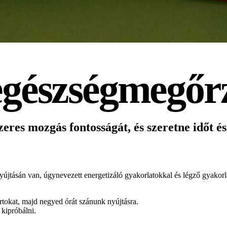
 egészségmegőr
res mozgás fontosságát, és szeretne időt és 
yújtásán van, úgynevezett energetizáló gyakorlatokkal és légző gyakorl
rtokat, majd negyed órát szánunk nyújtásra.
kipróbálni.