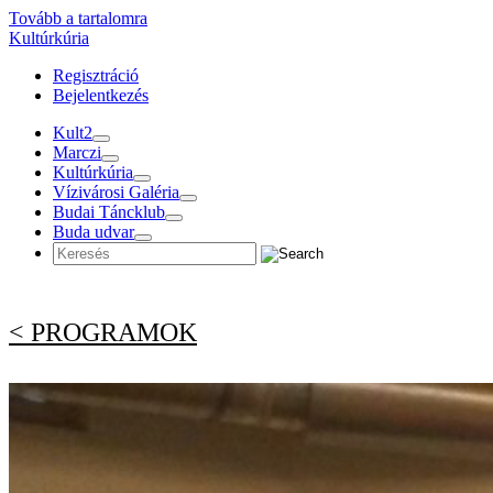
Tovább a tartalomra
Kultúrkúria
Regisztráció
Bejelentkezés
Kult2
Marczi
Kultúrkúria
Vízivárosi Galéria
Budai Táncklub
Buda udvar
< PROGRAMOK