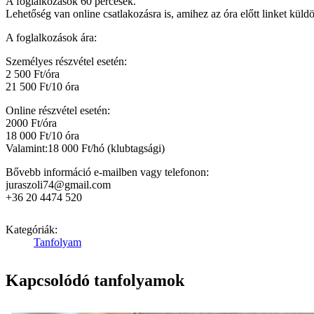
A foglalkozások 60 percesek.
Lehetőség van online csatlakozásra is, amihez az óra előtt linket küldö
A foglalkozások ára:
Személyes részvétel esetén:
2 500 Ft/óra
21 500 Ft/10 óra
Online részvétel esetén:
2000 Ft/óra
18 000 Ft/10 óra
Valamint:18 000 Ft/hó (klubtagsági)
Bővebb információ e-mailben vagy telefonon:
juraszoli74@gmail.com
+36 20 4474 520
Kategóriák:
Tanfolyam
Kapcsolódó tanfolyamok