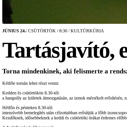
JÚNIUS 24.
/ CSÜTÖRTÖK / 8:30 / KULTÚRKÚRIA
Tartásjavító,
Torna mindenkinek, aki felismerte a rendsze
Kétféle tornán lehet részt venni:
Kedden és csütörtökön 8.30-tól:
a hangsúly az ízületek átmozgatásán, az izmok mérsékelt erősítésén, n
Hétfőn és pénteken 8.30-tól:
intenzívebb bemelegítés után célzottabban erősítjük a főbb izomcsopo
Kezdőknek, idősebbeknek a keddi és csütörtöki órákat érdemes előbb 