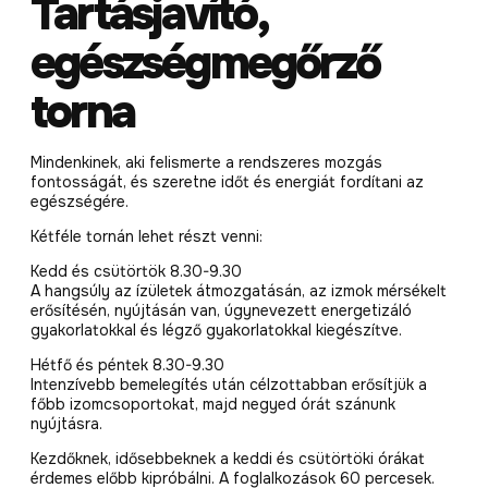
Tartásjavító,
egészségmegőrző
torna
Mindenkinek, aki felismerte a rendszeres mozgás
fontosságát, és szeretne időt és energiát fordítani az
egészségére.
Kétféle tornán lehet részt venni:
Kedd és csütörtök 8.30-9.30
A hangsúly az ízületek átmozgatásán, az izmok mérsékelt
erősítésén, nyújtásán van, úgynevezett energetizáló
gyakorlatokkal és légző gyakorlatokkal kiegészítve.
Hétfő és péntek 8.30-9.30
Intenzívebb bemelegítés után célzottabban erősítjük a
főbb izomcsoportokat, majd negyed órát szánunk
nyújtásra.
Kezdőknek, idősebbeknek a keddi és csütörtöki órákat
érdemes előbb kipróbálni. A foglalkozások 60 percesek.