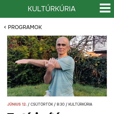
Tovább
a
KULTÚRKÚRIA
tartalomra
< PROGRAMOK
JÚNIUS 12.
/ CSÜTÖRTÖK / 8:30 / KULTÚRKÚRIA