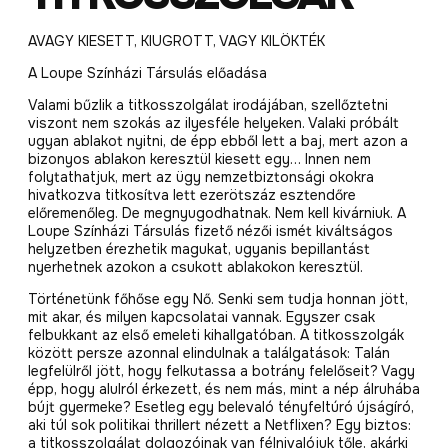
AVAGY KIESETT, KIUGROTT, VAGY KILÖKTÉK
A Loupe Színházi Társulás előadása
Valami bűzlik a titkosszolgálat irodájában, szellőztetni
viszont nem szokás az ilyesféle helyeken. Valaki próbált
ugyan ablakot nyitni, de épp ebből lett a baj, mert azon a
bizonyos ablakon keresztül kiesett egy… Innen nem
folytathatjuk, mert az ügy nemzetbiztonsági okokra
hivatkozva titkosítva lett ezerötszáz esztendőre
előremenőleg. De megnyugodhatnak. Nem kell kivárniuk. A
Loupe Színházi Társulás fizető nézői ismét kiváltságos
helyzetben érezhetik magukat, ugyanis bepillantást
nyerhetnek azokon a csukott ablakokon keresztül.
Történetünk főhőse egy Nő. Senki sem tudja honnan jött,
mit akar, és milyen kapcsolatai vannak. Egyszer csak
felbukkant az első emeleti kihallgatóban. A titkosszolgák
között persze azonnal elindulnak a találgatások: Talán
legfelülről jött, hogy felkutassa a botrány felelőseit? Vagy
épp, hogy alulról érkezett, és nem más, mint a nép álruhába
bújt gyermeke? Esetleg egy belevaló tényfeltúró újságíró,
aki túl sok politikai thrillert nézett a Netflixen? Egy biztos:
a titkosszolgálat dolgozóinak van félnivalójuk tőle, akárki