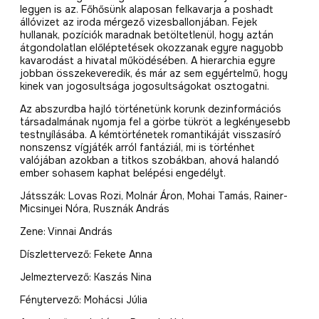
legyen is az. Főhősünk alaposan felkavarja a poshadt
állóvizet az iroda mérgező vizesballonjában. Fejek
hullanak, pozíciók maradnak betöltetlenül, hogy aztán
átgondolatlan előléptetések okozzanak egyre nagyobb
kavarodást a hivatal működésében. A hierarchia egyre
jobban összekeveredik, és már az sem egyértelmű, hogy
kinek van jogosultsága jogosultságokat osztogatni.
Az abszurdba hajló történetünk korunk dezinformációs
társadalmának nyomja fel a görbe tükröt a legkényesebb
testnyílásába. A kémtörténetek romantikáját visszasíró
nonszensz vígjáték arról fantáziál, mi is történhet
valójában azokban a titkos szobákban, ahová halandó
ember sohasem kaphat belépési engedélyt.
Játsszák: Lovas Rozi, Molnár Áron, Mohai Tamás, Rainer-
Micsinyei Nóra, Rusznák András
Zene: Vinnai András
Díszlettervező: Fekete Anna
Jelmeztervező: Kaszás Nina
Fénytervező: Mohácsi Júlia