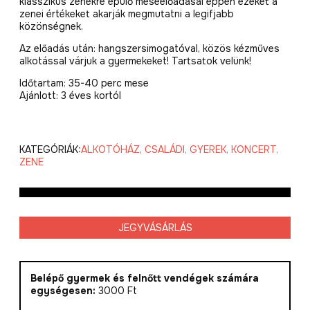
klasszikus zenékre épülő meseelőadásai éppen ezeket a
zenei értékeket akarják megmutatni a legifjabb
közönségnek.
Az előadás után:
hangszersimogatóval
, közös
kézműves
alkotással várjuk a gyermekeket! Tartsatok velünk!
Időtartam: 35-40 perc mese
Ajánlott: 3 éves kortól
KATEGÓRIÁK:
ALKOTÓHÁZ
,
CSALÁDI
,
GYEREK
,
KONCERT
,
ZENE
JEGYVÁSÁRLÁS
Belépő gyermek és felnőtt vendégek számára
egységesen:
3000 Ft