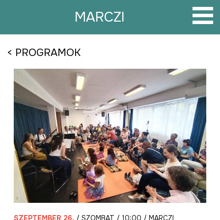
Tovább
a
MARCZI
tartalomra
< PROGRAMOK
SZEPTEMBER 26.
/ SZOMBAT / 10:00 / MARCZI