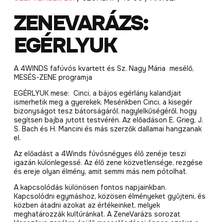
ZENEVARÁZS:
EGÉRLYUK
A 4WINDS fafúvós kvartett és Sz. Nagy Mária mesélő,
MESÉS-ZENE programja
EGÉRLYUK mese: Cinci, a bájos egérlány kalandjait
ismerhetik meg a gyerekek. Mesénkben Cinci, a kisegér
bizonyságot tesz bátorságáról, nagylelkűségéről, hogy
segítsen bajba jutott testvérén. Az előadáson
E. Grieg, J.
S. Bach és H. Mancini
és más szerzők dallamai hangzanak
el.
Az előadást a 4Winds fúvósnégyes élő zenéje teszi
igazán különlegessé. Az élő zene közvetlensége, rezgése
és ereje olyan élmény, amit semmi más nem pótolhat.
A kapcsolódás különösen fontos napjainkban.
Kapcsolódni egymáshoz, közösen élményeket gyűjteni, és
közben átadni azokat az értékeinket, melyek
meghatározzák kultúránkat. A ZeneVarázs sorozat