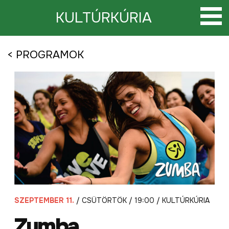
Tovább
a
KULTÚRKÚRIA
tartalomra
< PROGRAMOK
SZEPTEMBER 11.
/ CSÜTÖRTÖK / 19:00 / KULTÚRKÚRIA
Zumba