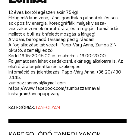
12 éves kortól egészen akár 75-ig!
Életigenlő latin zene, tánc, gondtalan pillanatok, és sok-
sok pozitív energia! Koreográfiák, melyek vissza-
visszaköszönnek óráról-órára, és a fogyás, formálódás
mellett a buli, az önfeledt mozgás a lényeg!
A vidám, befogadó társaság pedig ráadás!
A foglalkozásokat vezeti: Papp-Váry Anna, Zumba ZIN
oktató, személyi edző
Kedd 19.15-20-15.00 és csütörtök: 19.00-20.00
Folyamatosan lehet csatlakozni, akár egy alkalomra is! Az
első órára bejelentkezés szükséges.
Információ és jelentkezés: Papp-Váry Anna, +36 20/430-
2445,
zumbazzannaval@gmail.com,
https://www.facebook.com/zumbazzannaval
Instagram/annapappvary
KATEGÓRIÁK:
TANFOLYAM
KAPCSOLÓDÓ TANFOLYAMOK