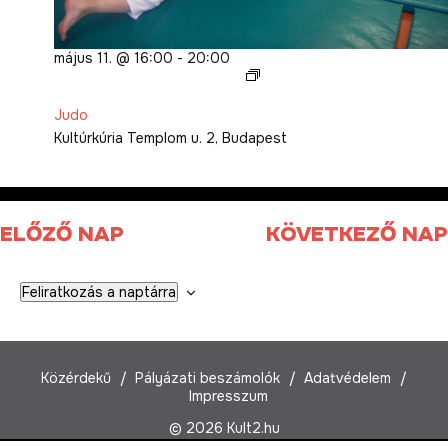
május 11. @ 16:00
-
20:00
Judo
Judo
Kultúrkúria
Templom u. 2, Budapest
ELŐZŐ NAP
KÖVETKEZŐ NAP
Feliratkozás a naptárra
Közérdekű
Pályázati beszámolók
Adatvédelem
Impresszum
© 2026 Kult2.hu