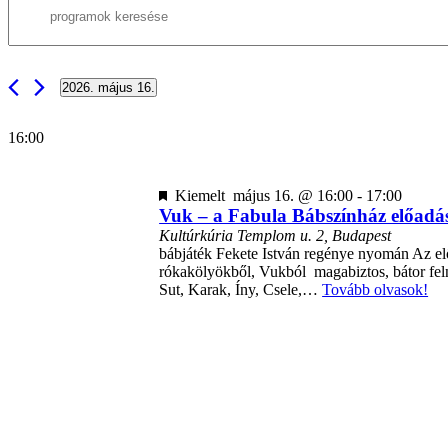
Írja
keresése
be
a
és
keresőszót.
nézet
Keresse
2026. május 16.
meg
választás
Dátum
a
kiválasztása.
Programok-
16:00
t
a
keresőszóval.
Kiemelt
május 16. @ 16:00
-
17:00
Vuk – a Fabula Bábszínház előadá
Kultúrkúria
Templom u. 2, Budapest
bábjáték Fekete István regénye nyomán Az elő
rókakölyökből, Vukból magabiztos, bátor fel
Sut, Karak, Íny, Csele,…
Tovább olvasok!