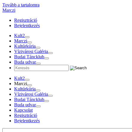
Tovább a tartalomra
Marczi
Regisztráció
Bejelentkezés
Kult2
Marczi
Kultúrkúria
Vízivárosi Galéria
Budai Táncklub
Buda udvar
Kult2
Marczi
Kultúrkúria
Vízivárosi Galéria
Budai Táncklub
Buda udvar
Kapcsolat
Regisztráció
Bejelentkezés
Programok