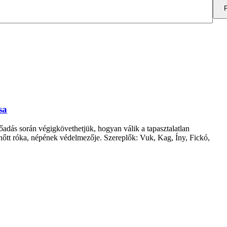
sa
adás során végigkövethetjük, hogyan válik a tapasztalatlan
nőtt róka, népének védelmezője. Szereplők: Vuk, Kag, Íny, Fickó,