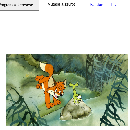
Mutasd a szűrőt
Naptár
Lista
nézet
Programok keresése
navigáció