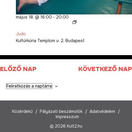
május 18. @ 16:00
-
20:00
Judo
Judo
Kultúrkúria
Templom u. 2, Budapest
ELŐZŐ NAP
KÖVETKEZŐ NAP
Feliratkozás a naptárra
Közérdekű
Pályázati beszámolók
Adatvédelem
Impresszum
© 2026 Kult2.hu